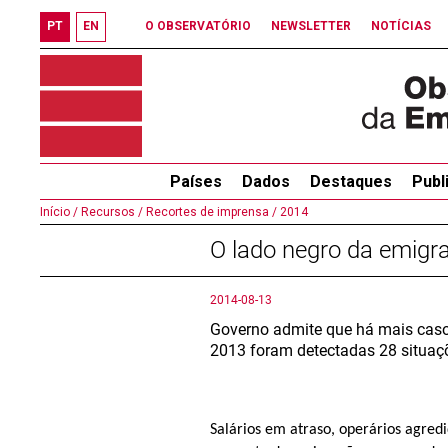
PT
EN
O OBSERVATÓRIO
NEWSLETTER
NOTÍCIAS
Países
Dados
Destaques
Publ
Início /
Recursos /
Recortes de imprensa /
2014
O lado negro da emigr
2014-08-13
Governo admite que há mais caso
2013 foram detectadas 28 situaç
Salários em atraso, operários agred