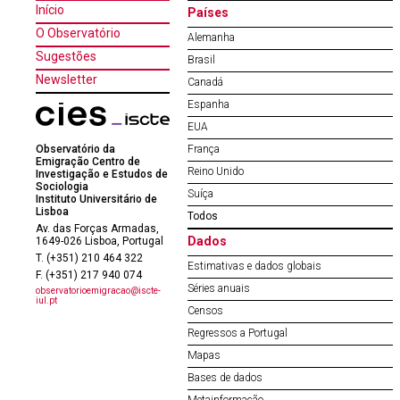
Início
Países
O Observatório
Alemanha
Sugestões
Brasil
Newsletter
Canadá
Espanha
EUA
Observatório da
França
Emigração Centro de
Reino Unido
Investigação e Estudos de
Sociologia
Suíça
Instituto Universitário de
Lisboa
Todos
Av. das Forças Armadas,
Dados
1649-026 Lisboa, Portugal
T. (+351) 210 464 322
Estimativas e dados globais
F. (+351) 217 940 074
Séries anuais
observatorioemigracao@iscte-
iul.pt
Censos
Regressos a Portugal
Mapas
Bases de dados