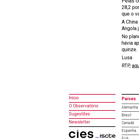
Pelas c
28,2 po
que o v
A China 
Angola j
No plano
havia a
quinze.
Lusa
RTP,
aqu
Início
Países
O Observatório
Alemanha
Sugestões
Brasil
Newsletter
Canadá
Espanha
EUA