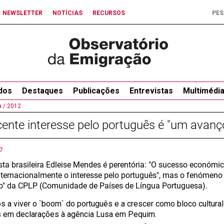
NEWSLETTER
NOTÍCIAS
RECURSOS
dos
Destaques
Publicações
Entrevistas
Multimédi
 /
2012
ente interesse pelo português é "um avanç
7
ista brasileira Edleise Mendes é perentória: "O sucesso económic
nternacionalmente o interesse pelo português", mas o fenóme
o" da CPLP (Comunidade de Países de Língua Portuguesa).
 a viver o `boom` do português e a crescer como bloco cultural e
em declarações à agência Lusa em Pequim.