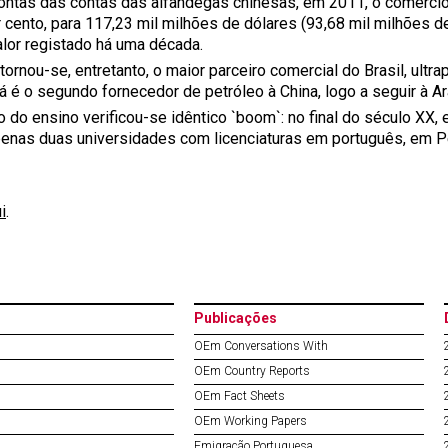
ontas das contas das alfândegas chinesas, em 2011, o comércio
r cento, para 117,23 mil milhões de dólares (93,68 mil milhões 
alor registado há uma década.
tornou-se, entretanto, o maior parceiro comercial do Brasil, ult
á é o segundo fornecedor de petróleo à China, logo a seguir à Ar
 do ensino verificou-se idêntico `boom`: no final do século XX, 
penas duas universidades com licenciaturas em português, em Pe
i
.
Publicações
OEm Conversations With
OEm Country Reports
OEm Fact Sheets
OEm Working Papers
Emigração Portuguesa