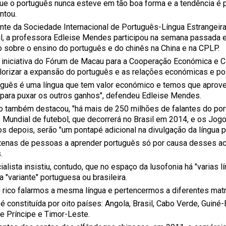
que o português nunca esteve em tão boa forma e a tendência é p
ntou.
nte da Sociedade Internacional de Português-Língua Estrangeira
il, a professora Edleise Mendes participou na semana passad
o sobre o ensino do português e do chinês na China e na CPLP.
 iniciativa do Fórum de Macau para a Cooperação Económica e Co
alorizar a expansão do português e as relações económicas e polí
uguês é uma língua que tem valor económico e temos que aprov
o para puxar os outros ganhos", defendeu Edleise Mendes.
 também destacou, "há mais de 250 milhões de falantes do port
 Mundial de futebol, que decorrerá no Brasil em 2014, e os Jogo
os depois, serão "um pontapé adicional na divulgação da língua p
tenas de pessoas a aprender português só por causa desses ac
.
alista insistiu, contudo, que no espaço da lusofonia há "varias 
 "variante" portuguesa ou brasileira.
o rico falarmos a mesma língua e pertencermos a diferentes matri
é constituída por oito países: Angola, Brasil, Cabo Verde, Guiné
e Príncipe e Timor-Leste.