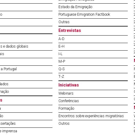
Estado da Emigração
do
Portuguese Emigration Factbook
Outras
Entrevistas
A‐D
s e dados globais
E‐H
ais
I‐L
M‐P
a Portugal
Q‐S
T‐Z
dados
Iniciativas
mação
Webinars
s
Conferências
a
Formação
ão
Encontros sobre experiências migratórias
ssertações
Outros
de imprensa