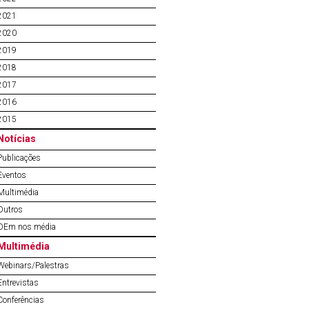
2021
2020
2019
2018
2017
2016
2015
Notícias
Publicações
Eventos
Multimédia
Outros
OEm nos média
Multimédia
Webinars/Palestras
Entrevistas
Conferências