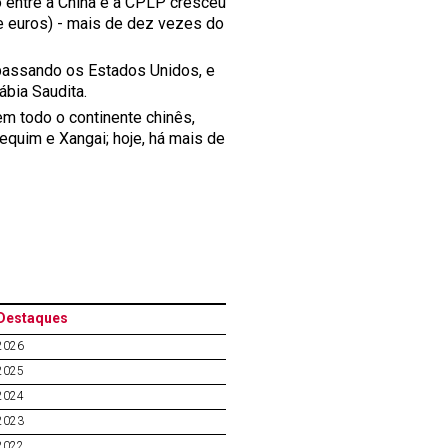
 entre a China e a CPLP cresceu
de euros) - mais de dez vezes do
rapassando os Estados Unidos, e
ábia Saudita.
em todo o continente chinês,
quim e Xangai; hoje, há mais de
Destaques
2026
2025
2024
2023
2022