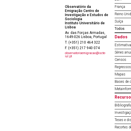
Observatório da
França
Emigração Centro de
Reino Uni
Investigação e Estudos de
Sociologia
Suíça
Instituto Universitário de
Lisboa
Todos
Av. das Forças Armadas,
Dados
1649-026 Lisboa, Portugal
T. (+351) 210 464 322
Estimativa
F. (+351) 217 940 074
Séries anu
observatorioemigracao@iscte-
iul.pt
Censos
Regressos 
Mapas
Bases de 
Metainfor
Recurso
Bibliografi
Investigaç
Teses e di
Recortes 