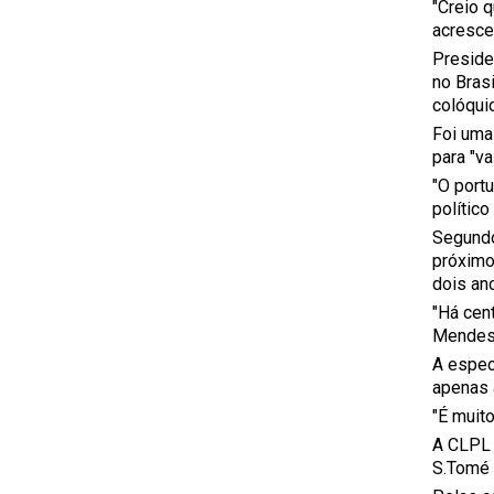
"Creio 
acresce
Preside
no Bras
colóqui
Foi uma
para "v
"O port
polític
Segundo
próximo
dois an
"Há cen
Mendes
A especi
apenas a
"É muit
A CLPL 
S.Tomé 