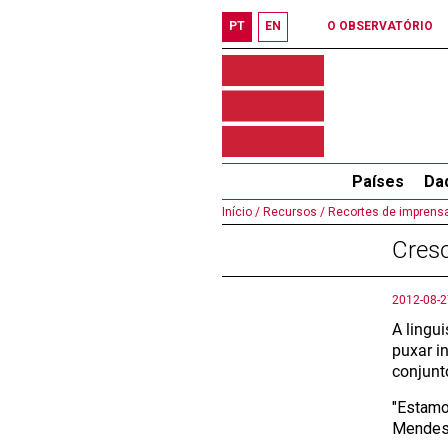
PT
EN
O OBSERVATÓRIO
Países
Da
Início /
Recursos /
Recortes de imprensa
Cresc
2012-08-2
A lingu
puxar i
conjunt
"Estamos
Mendes 