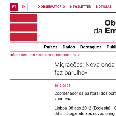
PT
EN
O OBSERVATÓRIO
NEWSLETTER
NOTÍCIAS
Países
Dados
Destaques
Publ
Início /
Recursos /
Recortes de imprensa /
2012
Migrações: Nova onda
faz barulho»
2012-08-08
Coordenador da pastoral dos por
«pontes»
Lisboa, 08 ago 2012 (Ecclesia) -
difícil chegar até aos novos emi