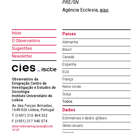
PRE/SN
Agência Ecclesia,
aqui
.
Início
Países
O Observatório
Alemanha
Sugestões
Brasil
Newsletter
Canadá
Espanha
EUA
Observatório da
França
Emigração Centro de
Reino Unido
Investigação e Estudos de
Sociologia
Suíça
Instituto Universitário de
Lisboa
Todos
Av. das Forças Armadas,
Dados
1649-026 Lisboa, Portugal
T. (+351) 210 464 322
Estimativas e dados globais
F. (+351) 217 940 074
Séries anuais
observatorioemigracao@iscte-
iul.pt