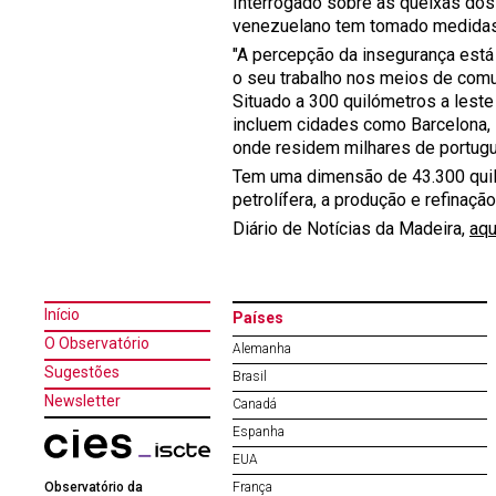
Interrogado sobre as queixas dos
venezuelano tem tomado medidas 
"A percepção da insegurança está
o seu trabalho nos meios de comu
Situado a 300 quilómetros a leste
incluem cidades como Barcelona, Pu
onde residem milhares de portug
Tem uma dimensão de 43.300 quil
petrolífera, a produção e refinaçã
Diário de Notícias da Madeira,
aqu
Início
Países
O Observatório
Alemanha
Sugestões
Brasil
Newsletter
Canadá
Espanha
EUA
Observatório da
França