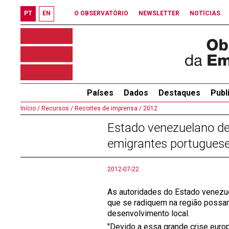
PT
EN
O OBSERVATÓRIO
NEWSLETTER
NOTÍCIAS
Países
Dados
Destaques
Publ
Início /
Recursos /
Recortes de imprensa /
2012
Estado venezuelano de
emigrantes portugues
2012-07-22
As autoridades do Estado venezu
que se radiquem na região possam
desenvolvimento local.
"Devido a essa grande crise euro