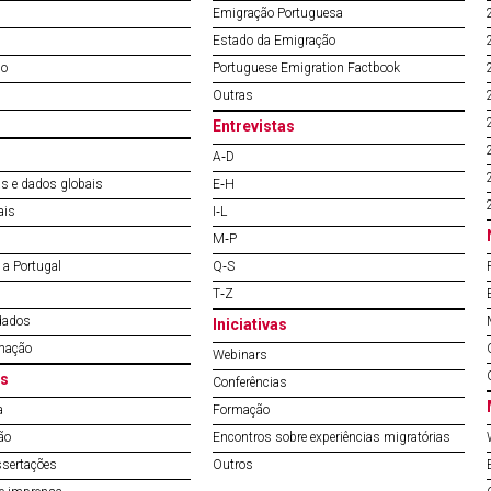
Emigração Portuguesa
Estado da Emigração
do
Portuguese Emigration Factbook
Outras
Entrevistas
A‐D
s e dados globais
E‐H
ais
I‐L
M‐P
a Portugal
Q‐S
T‐Z
dados
Iniciativas
mação
Webinars
s
Conferências
a
Formação
ão
Encontros sobre experiências migratórias
ssertações
Outros