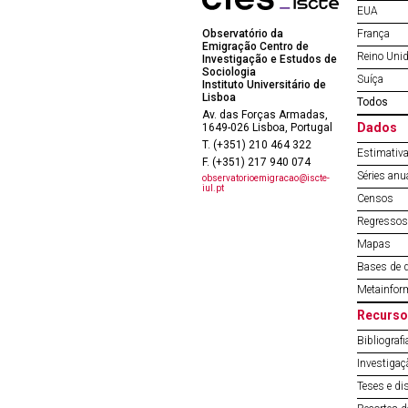
EUA
Observatório da
França
Emigração Centro de
Reino Uni
Investigação e Estudos de
Sociologia
Suíça
Instituto Universitário de
Lisboa
Todos
Av. das Forças Armadas,
Dados
1649-026 Lisboa, Portugal
T. (+351) 210 464 322
Estimativa
F. (+351) 217 940 074
Séries anu
observatorioemigracao@iscte-
iul.pt
Censos
Regressos 
Mapas
Bases de 
Metainfor
Recurso
Bibliografi
Investigaç
Teses e di