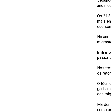
Segundo
anos, c
Os 21.3
mais em
que so
No ano 
migrant
Entre 
passar
Nos trê
os reto
O técni
ganhara
das migr
Marden 
como as