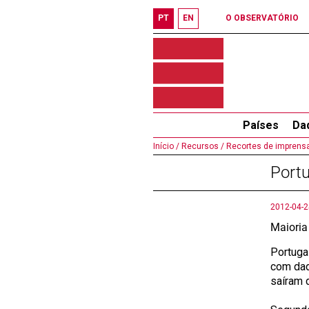
PT
EN
O OBSERVATÓRIO
Países
Da
Início /
Recursos /
Recortes de imprensa
Portu
2012-04-2
Maioria
Portuga
com dad
saíram d