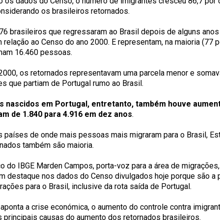
 os dados do Censo, o número de imigrantes cresceu 86,7 por c
onsiderando os brasileiros retornados.
76 brasileiros que regressaram ao Brasil depois de alguns ano
 relação ao Censo do ano 2000. E representam, na maioria (77 por
mam 16.460 pessoas.
2000, os retornados representavam uma parcela menor e somav
es que partiam de Portugal rumo ao Brasil.
os nascidos em Portugal, entretanto, também houve aument
am de 1.840 para 4.916 em dez anos
.
s países de onde mais pessoas mais migraram para o Brasil, Es
rnados também são maioria.
co do IBGE Marden Campos, porta-voz para a área de migrações,
m destaque nos dados do Censo divulgados hoje porque são a p
ações para o Brasil, inclusive da rota saída de Portugal.
aponta a crise económica, o aumento do controle contra imigran
 principais causas do aumento dos retornados brasileiros.