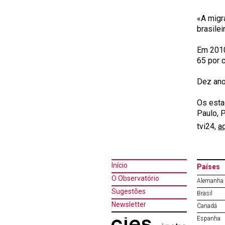
«A migr
brasilei
Em 2010
65 por c
Dez ano
Os esta
Paulo, 
tvi24,
a
Início
Países
O Observatório
Alemanha
Sugestões
Brasil
Newsletter
Canadá
Espanha