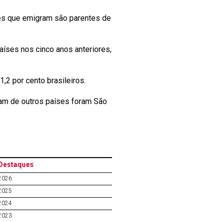
eses que emigram são parentes de
íses nos cinco anos anteriores,
,2 por cento brasileiros.
am de outros países foram São
Destaques
2026
2025
2024
2023