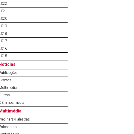
2022
2021
2020
2019
2018
2017
2016
2015
Notícias
Publicações
Eventos
Multimédia
Outros
OEm nos média
Multimédia
Webinars/Palestras
Entrevistas