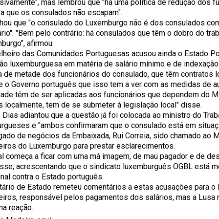
sivamente", mas lembrou que "há uma política de redução dos fu
, a que os consulados não escapam".
nhou que "o consulado do Luxemburgo não é dos consulados com
ário". "Bem pelo contrário: há consulados que têm o dobro do tra
burgo", afirmou.
lheiro das Comunidades Portuguesas acusou ainda o Estado Port
ção luxemburguesa em matéria de salário mínimo e de indexação d
a de metade dos funcionários do consulado, que têm contratos l
e o Governo português que isso tem a ver com as medidas de a
dade têm de ser aplicadas aos funcionários que dependem do Mi
 localmente, tem de se submeter à legislação local" disse.
 Dias adiantou que a questão já foi colocada ao ministro do Trab
rgueses e "ambos confirmaram que o consulado está em situação
gado de negócios da Embaixada, Rui Correia, sido chamado ao M
eiros do Luxemburgo para prestar esclarecimentos.
al começa a ficar com uma má imagem, de mau pagador e de des
disse, acrescentando que o sindicato luxemburguês OGBL está 
unal contra o Estado português.
tário de Estado remeteu comentários a estas acusações para o
eiros, responsável pelos pagamentos dos salários, mas a Lusa
uma reação.