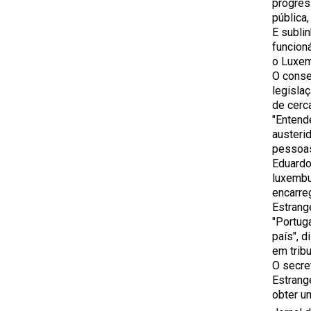
progres
pública
E subli
funcion
o Luxem
O conse
legisla
de cerc
"Entend
austeri
pessoas
Eduardo
luxembu
encarre
Estrang
"Portug
país", 
em trib
O secre
Estrang
obter 