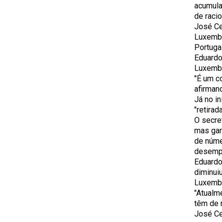
acumula
de raci
José Ce
Luxembu
Portuga
Eduardo
Luxembu
"É um c
afirman
Já no i
"retirad
O secre
mas gar
de núme
desempe
Eduardo
diminui
Luxembu
"Atualm
têm de r
José Ce