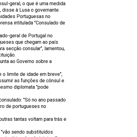
sul-geral, o que é uma medida
, disse à Lusa o governante.
nidades Portuguesas no
rensa intitulada "Consulado de
ado-geral de Portugal no
ugueses que chegam ao país.
ra secção consular", lamentou,
ituição.
gunta ao Governo sobre a
 o limite de idade em breve",
assumir as funções de cônsul e
mesmo diplomata "pode
consulado: "Só no ano passado
ero de portugueses no
utras tantas voltam para trás e
 "vão sendo substituídos