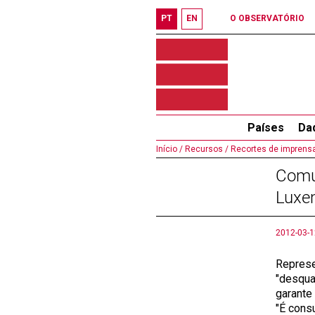
PT
EN
O OBSERVATÓRIO
Países
Da
Início /
Recursos /
Recortes de imprensa
Comun
Luxe
2012-03-1
Represe
"desqua
garante 
"É cons