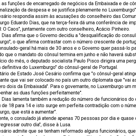
 as funções de encarregado de negócios da Embaixada e de côn
onalização da despesa e se justifica plenamente no Luxemburgo"
sário respondia assim às acusações do conselheiro das Comu
rgo Eduardo Dias, que na terça-feira dá uma conferência de imp
l: O Caos", juntamente com outro conselheiro, Acácio Pinheiro.
 Dias afirma que o Governo decidiu a "desqualificação do consul
rgo", o que afirma contrastar com o número crescente de port
onsulado-geral há mais de 30 anos e o Governo quer passá-lo pa
do que o mandato do cônsul termina em junho e não haverá subst
nício do mês, o deputado socialista Paulo Pisco dirigira uma per
a definitiva do Luxemburgo" do cônsul-geral de Portugal.
tário de Estado José Cesário confirma que "o cônsul-geral atinge
ante que vai ser colocado no país um outro diplomata que "vai 
ro dois da Embaixada". Para o governante, no Luxemburgo um 
nhar as duas funções perfeitamente".
 Dias lamenta também a redução do número de funcionários do 
u de 18 para 14 e isto surge em perfeita contradição com o núm
rgo, que está a aumentar".
ente, o consulado já atende apenas 70 pessoas por dia e quase o
egressar outro dia", disse à Lusa.
sário admite que se tenham reformado alguns funcionários, que