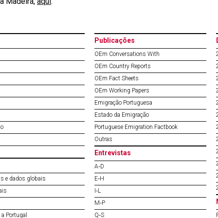
da Madeira,
aqui
.
Publicações
OEm Conversations With
OEm Country Reports
OEm Fact Sheets
OEm Working Papers
Emigração Portuguesa
Estado da Emigração
do
Portuguese Emigration Factbook
Outras
Entrevistas
A‐D
s e dados globais
E‐H
ais
I‐L
M‐P
a Portugal
Q‐S