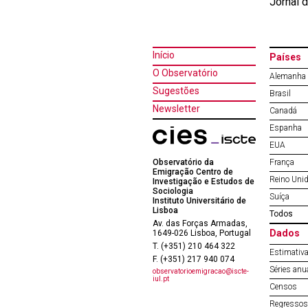
Jornal 
Início
Países
O Observatório
Alemanha
Sugestões
Brasil
Newsletter
Canadá
Espanha
EUA
Observatório da
França
Emigração Centro de
Reino Uni
Investigação e Estudos de
Sociologia
Suíça
Instituto Universitário de
Lisboa
Todos
Av. das Forças Armadas,
Dados
1649-026 Lisboa, Portugal
T. (+351) 210 464 322
Estimativa
F. (+351) 217 940 074
Séries anu
observatorioemigracao@iscte-
iul.pt
Censos
Regressos 