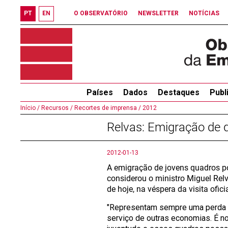
PT
EN
O OBSERVATÓRIO
NEWSLETTER
NOTÍCIAS
Países
Dados
Destaques
Publ
Início /
Recursos /
Recortes de imprensa /
2012
Relvas: Emigração de q
2012-01-13
A emigração de jovens quadros p
considerou o ministro Miguel Rel
de hoje, na véspera da visita ofic
"Representam sempre uma perda mo
serviço de outras economias. É n