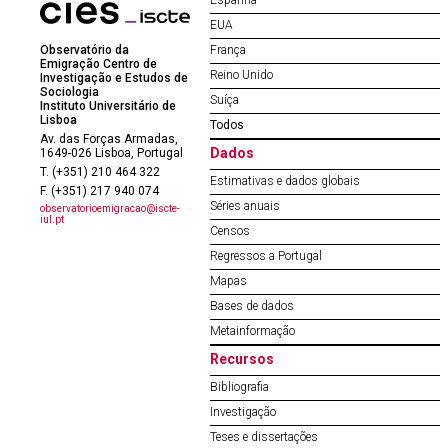
Espanha
EUA
Observatório da
França
Emigração Centro de
Reino Unido
Investigação e Estudos de
Sociologia
Suíça
Instituto Universitário de
Lisboa
Todos
Av. das Forças Armadas,
Dados
1649-026 Lisboa, Portugal
T. (+351) 210 464 322
Estimativas e dados globais
F. (+351) 217 940 074
Séries anuais
observatorioemigracao@iscte-
iul.pt
Censos
Regressos a Portugal
Mapas
Bases de dados
Metainformação
Recursos
Bibliografia
Investigação
Teses e dissertações