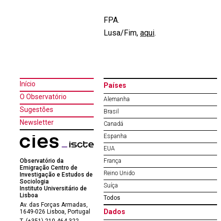
FPA.
Lusa/Fim,
aqui
.
Início
Países
O Observatório
Alemanha
Sugestões
Brasil
Newsletter
Canadá
Espanha
EUA
Observatório da
França
Emigração Centro de
Reino Unido
Investigação e Estudos de
Sociologia
Suíça
Instituto Universitário de
Lisboa
Todos
Av. das Forças Armadas,
Dados
1649-026 Lisboa, Portugal
T. (+351) 210 464 322