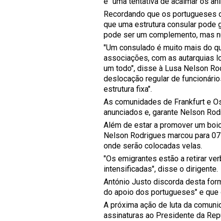
é "uma tentativa de acalmar os â
Recordando que os portugueses d
que uma estrutura consular pode g
pode ser um complemento, mas nu
"Um consulado é muito mais do qu
associações, com as autarquias lo
um todo", disse à Lusa Nelson R
deslocação regular de funcionári
estrutura fixa".
As comunidades de Frankfurt e O
anunciados e, garante Nelson Rodr
Além de estar a promover um boic
Nelson Rodrigues marcou para 07 
onde serão colocadas velas.
"Os emigrantes estão a retirar v
intensificadas", disse o dirigente.
António Justo discorda desta for
do apoio dos portugueses" e que 
A próxima ação de luta da comuni
assinaturas ao Presidente da Repúb