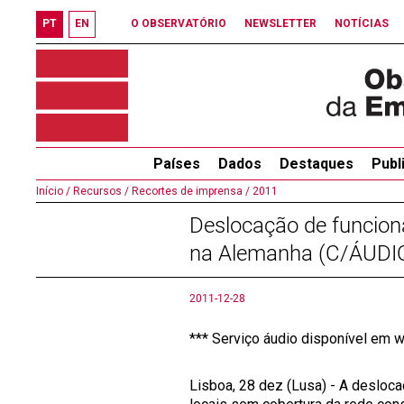
PT
EN
O OBSERVATÓRIO
NEWSLETTER
NOTÍCIAS
Países
Dados
Destaques
Publ
Início /
Recursos /
Recortes de imprensa /
2011
Deslocação de funcioná
na Alemanha (C/ÁUDI
2011-12-28
*** Serviço áudio disponível em w
Lisboa, 28 dez (Lusa) - A desloc