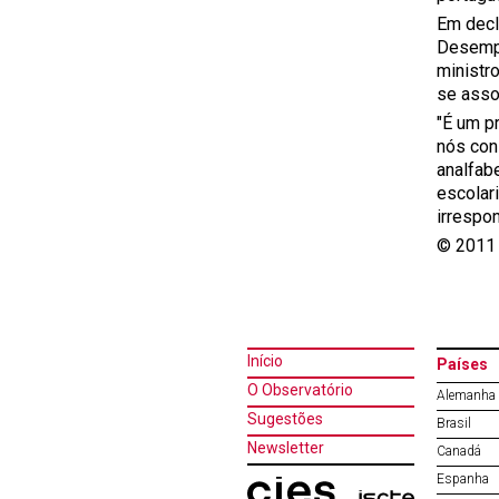
Em decl
Desempr
ministr
se asso
"É um p
nós con
analfab
escolar
irrespo
© 2011 
Início
Países
O Observatório
Alemanha
Sugestões
Brasil
Newsletter
Canadá
Espanha