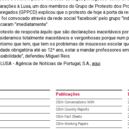
arações à Lusa, um dos membros do Grupo de Protesto dos Pr
egados (GPPCD) explicou que o protesto de hoje à porta da resi
o foi convocado através da rede social 'facebook' pelo grupo "In
ciaram "imediatamente".
rotesto de resposta àquilo que são declarações inaceitáveis por 
sideramos totalmente inaceitáveis e vergonhosas porque num p
etismo que tem, que tem os problemas de insucesso escolar que
idade obrigatória até ao 12º ano, estar a mandar professores 
nsabilidade", defendeu Miguel Reis.
LUSA - Agência de Notícias de Portugal, S.A.,
aqui
.
Publicações
OEm Conversations With
OEm Country Reports
OEm Fact Sheets
OEm Working Papers