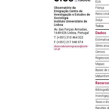
EUA
Observatório da
França
Emigração Centro de
Reino Uni
Investigação e Estudos de
Sociologia
Suíça
Instituto Universitário de
Lisboa
Todos
Av. das Forças Armadas,
Dados
1649-026 Lisboa, Portugal
T. (+351) 210 464 322
Estimativa
F. (+351) 217 940 074
Séries anu
observatorioemigracao@iscte-
iul.pt
Censos
Regressos 
Mapas
Bases de 
Metainfor
Recurso
Bibliografi
Investigaç
Teses e di
Recortes 