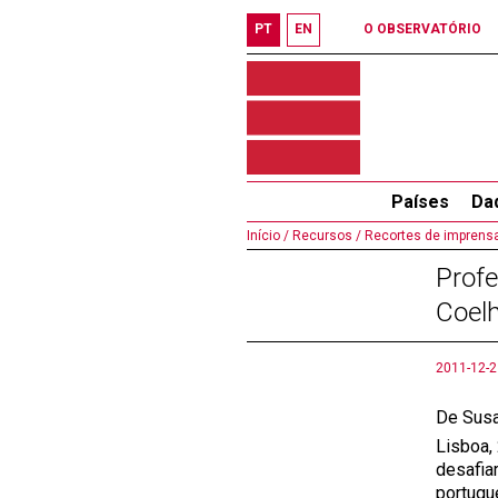
PT
EN
O OBSERVATÓRIO
Países
Da
Início /
Recursos /
Recortes de imprensa
Prof
Coelh
2011-12-2
De Sus
Lisboa,
desafia
portugu