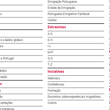
Emigração Portuguesa
Estado da Emigração
do
Portuguese Emigration Factbook
Outras
Entrevistas
A‐D
s e dados globais
E‐H
ais
I‐L
M‐P
a Portugal
Q‐S
T‐Z
dados
Iniciativas
mação
Webinars
s
Conferências
a
Formação
ão
Encontros sobre experiências migratórias
ssertações
Outros
de imprensa