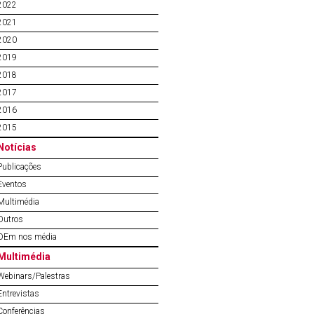
2022
2021
2020
2019
2018
2017
2016
2015
Notícias
Publicações
Eventos
Multimédia
Outros
OEm nos média
Multimédia
Webinars/Palestras
Entrevistas
Conferências