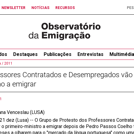
NEWSLETTER
NOTÍCIAS
RECURSOS
dos
Destaques
Publicações
Entrevistas
Multimédi
 /
2011
essores Contratados e Desempregados vão 
o a emigrar
1
ana Venceslau (LUSA)
 21 dez (Lusa) -- O Grupo de Protesto dos Professores Contra
r o primeiro-ministro a emigrar depois de Pedro Passos Coelho
eses a olharem para o "mercado da língua portuguesa" como uma