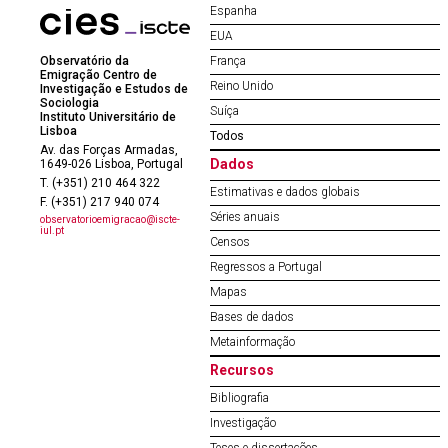
Espanha
EUA
Observatório da
França
Emigração Centro de
Reino Unido
Investigação e Estudos de
Sociologia
Suíça
Instituto Universitário de
Lisboa
Todos
Av. das Forças Armadas,
Dados
1649-026 Lisboa, Portugal
T. (+351) 210 464 322
Estimativas e dados globais
F. (+351) 217 940 074
Séries anuais
observatorioemigracao@iscte-
iul.pt
Censos
Regressos a Portugal
Mapas
Bases de dados
Metainformação
Recursos
Bibliografia
Investigação