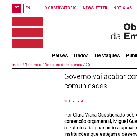
PT
EN
O OBSERVATÓRIO
NEWSLETTER
NOTÍCIAS
Países
Dados
Destaques
Publ
Início /
Recursos /
Recortes de imprensa /
2011
Governo vai acabar co
comunidades
2011-11-14
Por Clara Viana Questionado sobr
contenção orçamental, Miguel Gu
reestruturada, passando a apoiar-
instituições que estejam a dese