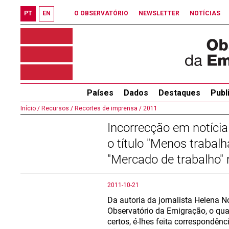
PT
EN
O OBSERVATÓRIO
NEWSLETTER
NOTÍCIAS
Países
Dados
Destaques
Publ
Início /
Recursos /
Recortes de imprensa /
2011
Incorrecção em notícia
o título "Menos trabal
"Mercado de trabalho"
2011-10-21
Da autoria da jornalista Helena N
Observatório da Emigração, o qua
certos, é-lhes feita correspondên