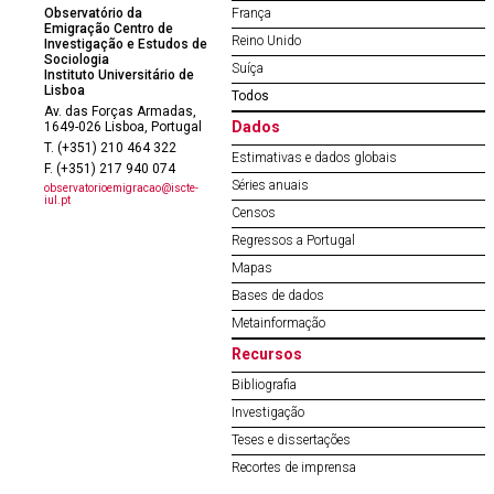
Observatório da
França
Emigração Centro de
Reino Unido
Investigação e Estudos de
Sociologia
Suíça
Instituto Universitário de
Lisboa
Todos
Av. das Forças Armadas,
Dados
1649-026 Lisboa, Portugal
T. (+351) 210 464 322
Estimativas e dados globais
F. (+351) 217 940 074
Séries anuais
observatorioemigracao@iscte-
iul.pt
Censos
Regressos a Portugal
Mapas
Bases de dados
Metainformação
Recursos
Bibliografia
Investigação
Teses e dissertações
Recortes de imprensa