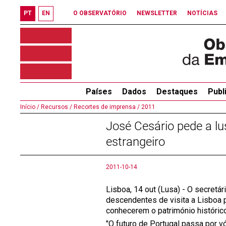
PT
EN
O OBSERVATÓRIO
NEWSLETTER
NOTÍCIAS
Países
Dados
Destaques
Publ
Início /
Recursos /
Recortes de imprensa /
2011
José Cesário pede a l
estrangeiro
2011-10-14
Lisboa, 14 out (Lusa) - O secret
descendentes de visita a Lisboa 
conhecerem o património histórico 
"O futuro de Portugal passa por v