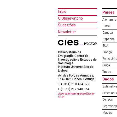
Início
Países
O Observatório
Alemanha
Sugestões
Brasil
Newsletter
Canadá
Espanha
EUA
Observatório da
França
Emigração Centro de
Reino Uni
Investigação e Estudos de
Sociologia
Suíça
Instituto Universitário de
Lisboa
Todos
Av. das Forças Armadas,
Dados
1649-026 Lisboa, Portugal
T. (+351) 210 464 322
Estimativa
F. (+351) 217 940 074
Séries anu
observatorioemigracao@iscte-
iul.pt
Censos
Regressos 
Mapas