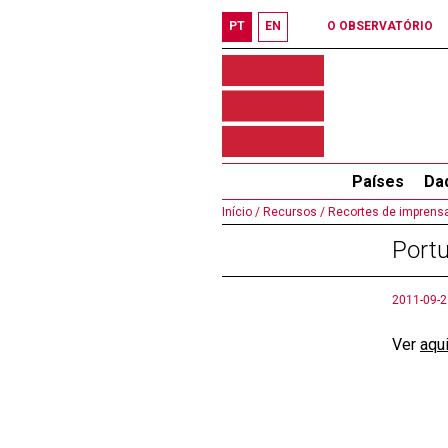
PT
EN
O OBSERVATÓRIO
Países
Da
Início /
Recursos /
Recortes de imprensa
Portu
2011-09-2
Ver
aqu