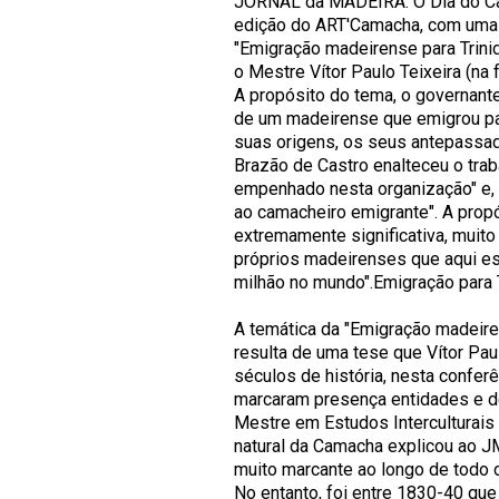
JORNAL da MADEIRA. O Dia do Cam
edição do ART'Camacha, com uma n
"Emigração madeirense para Trinid
o Mestre Vítor Paulo Teixeira (na f
A propósito do tema, o governante
de um madeirense que emigrou par
suas origens, os seus antepassad
Brazão de Castro enalteceu o tra
empenhado nesta organização" e, e
ao camacheiro emigrante". A prop
extremamente significativa, muit
próprios madeirenses que aqui es
milhão no mundo".Emigração para 
A temática da "Emigração madeire
resulta de uma tese que Vítor Pau
séculos de história, nesta confer
marcaram presença entidades e 
Mestre em Estudos Interculturais -
natural da Camacha explicou ao JM
muito marcante ao longo de todo 
No entanto, foi entre 1830-40 que