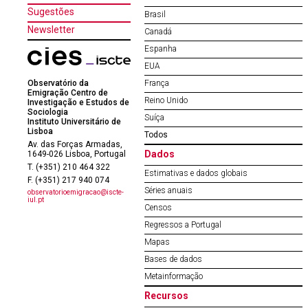
Sugestões
Brasil
Newsletter
Canadá
Espanha
EUA
Observatório da
França
Emigração Centro de
Reino Unido
Investigação e Estudos de
Sociologia
Suíça
Instituto Universitário de
Lisboa
Todos
Av. das Forças Armadas,
Dados
1649-026 Lisboa, Portugal
T. (+351) 210 464 322
Estimativas e dados globais
F. (+351) 217 940 074
Séries anuais
observatorioemigracao@iscte-
iul.pt
Censos
Regressos a Portugal
Mapas
Bases de dados
Metainformação
Recursos