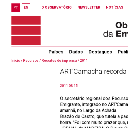
PT
EN
O OBSERVATÓRIO
NEWSLETTER
NOTÍCIAS
Países
Dados
Destaques
Publ
Início /
Recursos /
Recortes de imprensa /
2011
ART’Camacha recorda 
2011-08-15
O secretário regional dos Recurs
Emigrante, integrado no ART'Cama
amanhã, no Largo da Achada.
Brazão de Castro, que tutela a p
honra. "Foi com muito prazer que, 