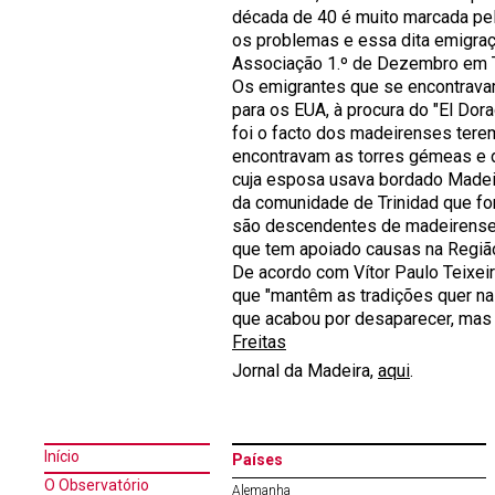
década de 40 é muito marcada pelo
os problemas e essa dita emigraçã
Associação 1.º de Dezembro em Tr
Os emigrantes que se encontravam
para os EUA, à procura do "El Dor
foi o facto dos madeirenses tere
encontravam as torres gémeas e 
cuja esposa usava bordado Madeir
da comunidade de Trinidad que f
são descendentes de madeirenses
que tem apoiado causas na Regiã
De acordo com Vítor Paulo Teixeir
que "mantêm as tradições quer na 
que acabou por desaparecer, mas 
Freitas
Jornal da Madeira,
aqui
.
Início
Países
O Observatório
Alemanha