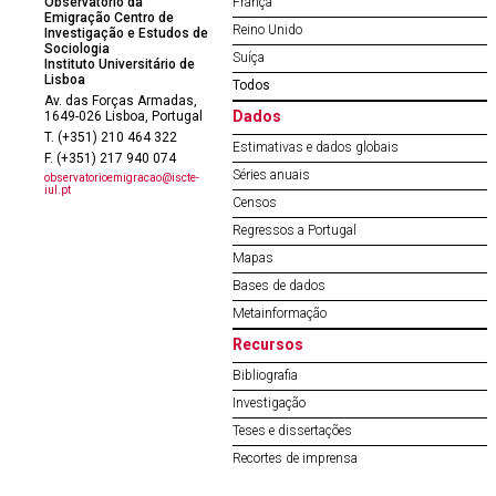
Observatório da
França
Emigração Centro de
Reino Unido
Investigação e Estudos de
Sociologia
Suíça
Instituto Universitário de
Lisboa
Todos
Av. das Forças Armadas,
Dados
1649-026 Lisboa, Portugal
T. (+351) 210 464 322
Estimativas e dados globais
F. (+351) 217 940 074
Séries anuais
observatorioemigracao@iscte-
iul.pt
Censos
Regressos a Portugal
Mapas
Bases de dados
Metainformação
Recursos
Bibliografia
Investigação
Teses e dissertações
Recortes de imprensa