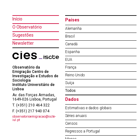
Início
Países
O Observatório
Alemanha
Sugestões
Brasil
Newsletter
Canadá
Espanha
EUA
Observatório da
França
Emigração Centro de
Reino Unido
Investigação e Estudos de
Sociologia
Suíça
Instituto Universitário de
Lisboa
Todos
Av. das Forças Armadas,
Dados
1649-026 Lisboa, Portugal
T. (+351) 210 464 322
Estimativas e dados globais
F. (+351) 217 940 074
Séries anuais
observatorioemigracao@iscte-
iul.pt
Censos
Regressos a Portugal