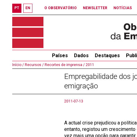
PT
EN
O OBSERVATÓRIO
NEWSLETTER
NOTÍCIAS
Países
Dados
Destaques
Publ
Início /
Recursos /
Recortes de imprensa /
2011
Empregabilidade dos jo
emigração
2011-07-13
A actual crise prejudicou a políti
entanto, registou um crescimento
vez mais uma opção para garantir