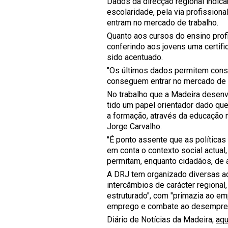
Dados da direcção regional indic
escolaridade, pela via profissio
entram no mercado de trabalho.
Quanto aos cursos do ensino prof
conferindo aos jovens uma certifi
sido acentuado.
"Os últimos dados permitem const
conseguem entrar no mercado de tr
No trabalho que a Madeira desenv
tido um papel orientador dado qu
a formação, através da educação n
Jorge Carvalho.
"É ponto assente que as polític
em conta o contexto social actua
permitam, enquanto cidadãos, de as
A DRJ tem organizado diversas ac
intercâmbios de carácter regional,
estruturado", com "primazia ao e
emprego e combate ao desempreg
Diário de Notícias da Madeira,
aqu