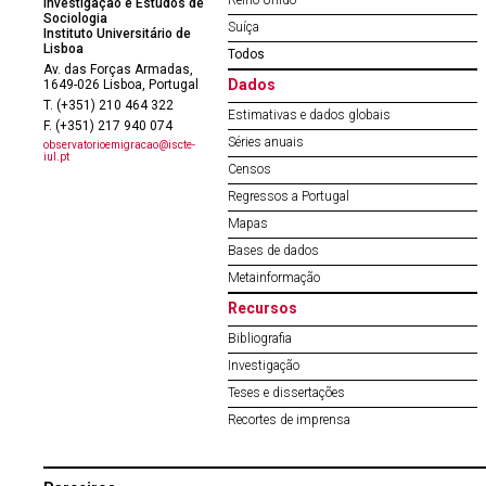
Reino Unido
Investigação e Estudos de
Sociologia
Suíça
Instituto Universitário de
Lisboa
Todos
Av. das Forças Armadas,
Dados
1649-026 Lisboa, Portugal
T. (+351) 210 464 322
Estimativas e dados globais
F. (+351) 217 940 074
Séries anuais
observatorioemigracao@iscte-
iul.pt
Censos
Regressos a Portugal
Mapas
Bases de dados
Metainformação
Recursos
Bibliografia
Investigação
Teses e dissertações
Recortes de imprensa