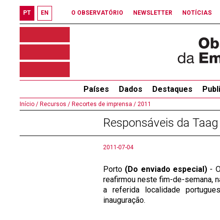
PT
EN
O OBSERVATÓRIO
NEWSLETTER
NOTÍCIAS
Países
Dados
Destaques
Publ
Início /
Recursos /
Recortes de imprensa /
2011
Responsáveis da Taag
2011-07-04
Porto
(Do enviado especial)
- O
reafirmou neste fim-de-semana, n
a referida localidade portugu
inauguração.