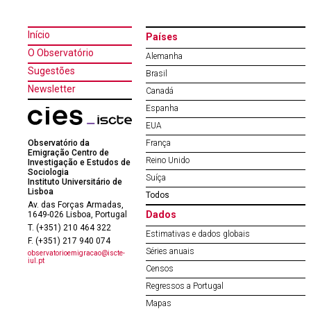
Início
Países
O Observatório
Alemanha
Sugestões
Brasil
Newsletter
Canadá
Espanha
EUA
Observatório da
França
Emigração Centro de
Reino Unido
Investigação e Estudos de
Sociologia
Suíça
Instituto Universitário de
Lisboa
Todos
Av. das Forças Armadas,
Dados
1649-026 Lisboa, Portugal
T. (+351) 210 464 322
Estimativas e dados globais
F. (+351) 217 940 074
Séries anuais
observatorioemigracao@iscte-
iul.pt
Censos
Regressos a Portugal
Mapas