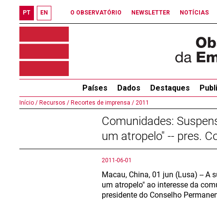
PT
EN
O OBSERVATÓRIO
NEWSLETTER
NOTÍCIAS
Países
Dados
Destaques
Publ
Início /
Recursos /
Recortes de imprensa /
2011
Comunidades: Suspensã
um atropelo" -- pres.
2011-06-01
Macau, China, 01 jun (Lusa) -- A
um atropelo" ao interesse da co
presidente do Conselho Permane