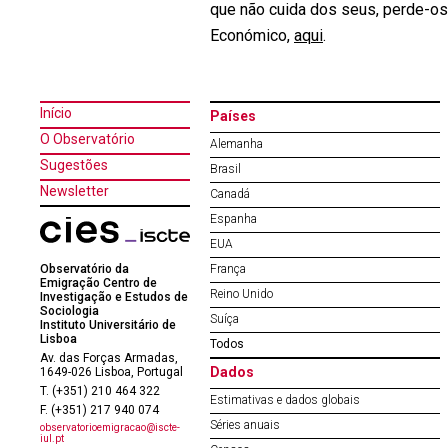
que não cuida dos seus, perde-os
Económico,
aqui
.
Início
Países
O Observatório
Alemanha
Sugestões
Brasil
Newsletter
Canadá
Espanha
EUA
Observatório da
França
Emigração Centro de
Reino Unido
Investigação e Estudos de
Sociologia
Suíça
Instituto Universitário de
Lisboa
Todos
Av. das Forças Armadas,
Dados
1649-026 Lisboa, Portugal
T. (+351) 210 464 322
Estimativas e dados globais
F. (+351) 217 940 074
Séries anuais
observatorioemigracao@iscte-
iul.pt