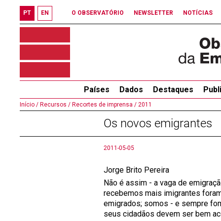
PT
EN
O OBSERVATÓRIO
NEWSLETTER
NOTÍCIAS
Países
Dados
Destaques
Publ
Início /
Recursos /
Recortes de imprensa /
2011
Os novos emigrantes
2011-05-05
Jorge Brito Pereira
Não é assim - a vaga de emigraç
recebemos mais imigrantes foram
emigrados; somos - e sempre fomo
seus cidadãos devem ser bem aco