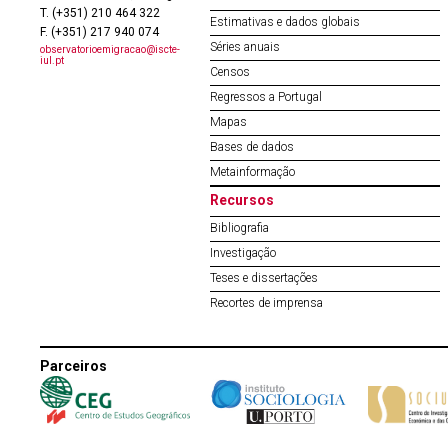
T. (+351) 210 464 322
Estimativas e dados globais
F. (+351) 217 940 074
Séries anuais
observatorioemigracao@iscte-
iul.pt
Censos
Regressos a Portugal
Mapas
Bases de dados
Metainformação
Recursos
Bibliografia
Investigação
Teses e dissertações
Recortes de imprensa
Parceiros