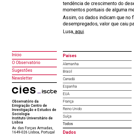
tendência de crescimento do des
momentos pontuais de alguma mel
Assim, os dados indicam que no fi
desempregados, valor que caiu par
Lusa,
aqui
.
Início
Países
O Observatório
Alemanha
Sugestões
Brasil
Newsletter
Canadá
Espanha
EUA
Observatório da
França
Emigração Centro de
Reino Unido
Investigação e Estudos de
Sociologia
Suíça
Instituto Universitário de
Lisboa
Todos
Av. das Forças Armadas,
Dados
1649-026 Lisboa, Portugal