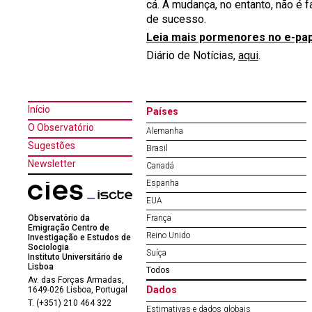
cá. A mudança, no entanto, não é f
de sucesso.
Leia mais pormenores no e-pa
Diário de Notícias,
aqui
.
Início
Países
O Observatório
Alemanha
Sugestões
Brasil
Newsletter
Canadá
Espanha
EUA
Observatório da
França
Emigração Centro de
Reino Unido
Investigação e Estudos de
Sociologia
Suíça
Instituto Universitário de
Lisboa
Todos
Av. das Forças Armadas,
Dados
1649-026 Lisboa, Portugal
T. (+351) 210 464 322
Estimativas e dados globais