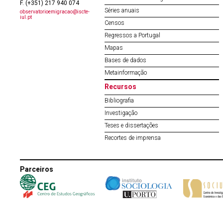
F. (+351) 217 940 074
Séries anuais
observatorioemigracao@iscte-
iul.pt
Censos
Regressos a Portugal
Mapas
Bases de dados
Metainformação
Recursos
Bibliografia
Investigação
Teses e dissertações
Recortes de imprensa
Parceiros