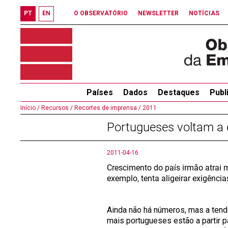
PT
EN
O OBSERVATÓRIO
NEWSLETTER
NOTÍCIAS
Países
Dados
Destaques
Publ
Início /
Recursos /
Recortes de imprensa /
2011
Portugueses voltam a d
2011-04-16
Crescimento do país irmão atrai 
exemplo, tenta aligeirar exigência
Ainda não há números, mas a tendê
mais portugueses estão a partir p