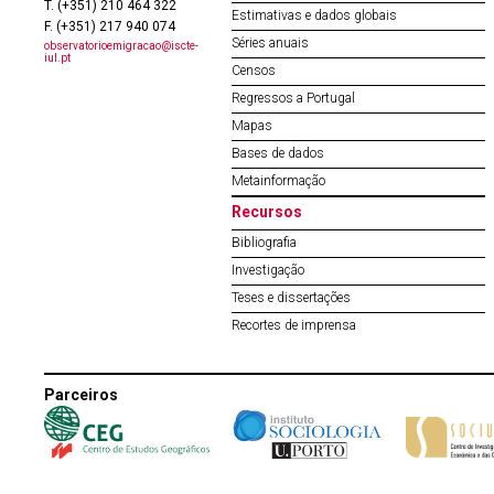
T. (+351) 210 464 322
Estimativas e dados globais
F. (+351) 217 940 074
Séries anuais
observatorioemigracao@iscte-
iul.pt
Censos
Regressos a Portugal
Mapas
Bases de dados
Metainformação
Recursos
Bibliografia
Investigação
Teses e dissertações
Recortes de imprensa
Parceiros