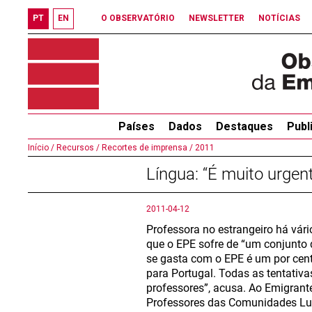
PT
EN
O OBSERVATÓRIO
NEWSLETTER
NOTÍCIAS
Países
Dados
Destaques
Publ
Início /
Recursos /
Recortes de imprensa /
2011
Língua: “É muito urgent
2011-04-12
Professora no estrangeiro há vár
que o EPE sofre de “um conjunto
se gasta com o EPE é um por cent
para Portugal. Todas as tentativas
professores”, acusa. Ao Emigrant
Professores das Comunidades Lusí