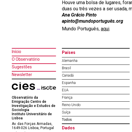
Houve uma bolsa de lugares, fora
duas ou três vezes a ser usada, m
Ana Grácio Pinto
apinto@mundoportuguês.org
Mundo Português,
aqui
.
Início
Países
O Observatório
Alemanha
Sugestões
Brasil
Newsletter
Canadá
Espanha
EUA
Observatório da
França
Emigração Centro de
Reino Unido
Investigação e Estudos de
Sociologia
Suíça
Instituto Universitário de
Lisboa
Todos
Av. das Forças Armadas,
Dados
1649-026 Lisboa, Portugal