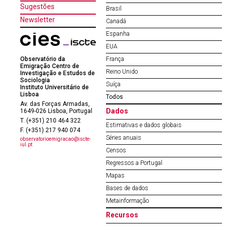
Sugestões
Brasil
Newsletter
Canadá
Espanha
EUA
Observatório da
França
Emigração Centro de
Reino Unido
Investigação e Estudos de
Sociologia
Suíça
Instituto Universitário de
Lisboa
Todos
Av. das Forças Armadas,
Dados
1649-026 Lisboa, Portugal
T. (+351) 210 464 322
Estimativas e dados globais
F. (+351) 217 940 074
Séries anuais
observatorioemigracao@iscte-
iul.pt
Censos
Regressos a Portugal
Mapas
Bases de dados
Metainformação
Recursos