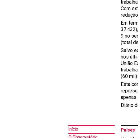
trabalh
Com est
redução
Em term
37.432),
9 no se
(total d
Salvo e
nos últ
União E
trabalh
(60 mil)
Esta co
represe
apenas 
Diário d
Início
Países
O Observatório