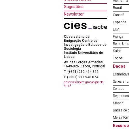
Alemanha
Sugestões
Brasil
Newsletter
Canadá
Espanha
EUA
Observatório da
França
Emigração Centro de
Reino Uni
Investigação e Estudos de
Sociologia
Suíça
Instituto Universitário de
Lisboa
Todos
Av. das Forças Armadas,
Dados
1649-026 Lisboa, Portugal
T. (+351) 210 464 322
Estimativa
F. (+351) 217 940 074
Séries anu
observatorioemigracao@iscte-
iul.pt
Censos
Regressos 
Mapas
Bases de 
Metainfor
Recurso