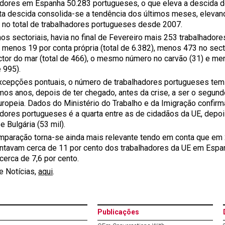
adores em Espanha 50.283 portugueses, o que eleva a descida de
a descida consolida-se a tendência dos últimos meses, elevand
 no total de trabalhadores portugueses desde 2007.
os sectoriais, havia no final de Fevereiro mais 253 trabalhadore
 menos 19 por conta própria (total de 6.382), menos 473 no secto
ctor do mar (total de 466), o mesmo número no carvão (31) e m
e 995).
xcepções pontuais, o número de trabalhadores portugueses tem 
imos anos, depois de ter chegado, antes da crise, a ser o segun
uropeia. Dados do Ministério do Trabalho e da Imigração confi
adores portugueses é a quarta entre as de cidadãos da UE, depois
 e Bulgária (53 mil).
mparação torna-se ainda mais relevante tendo em conta que em
ntavam cerca de 11 por cento dos trabalhadores da UE em Espa
cerca de 7,6 por cento.
e Notícias,
aqui
.
Publicações