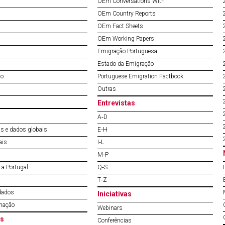
OEm Conversations With
OEm Country Reports
OEm Fact Sheets
OEm Working Papers
Emigração Portuguesa
Estado da Emigração
do
Portuguese Emigration Factbook
Outras
Entrevistas
A‐D
s e dados globais
E‐H
ais
I‐L
M‐P
a Portugal
Q‐S
T‐Z
dados
Iniciativas
mação
Webinars
s
Conferências