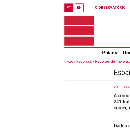
PT
EN
O OBSERVATÓRIO
Países
Da
Início /
Recursos /
Recortes de imprensa
Espa
2011-03-2
A comun
241 tra
começou
Dados d