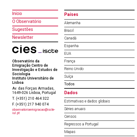
Início
Países
O Observatório
Alemanha
Sugestões
Brasil
Newsletter
Canadá
Espanha
EUA
Observatório da
França
Emigração Centro de
Reino Unido
Investigação e Estudos de
Sociologia
Suíça
Instituto Universitário de
Lisboa
Todos
Av. das Forças Armadas,
Dados
1649-026 Lisboa, Portugal
T. (+351) 210 464 322
Estimativas e dados globais
F. (+351) 217 940 074
Séries anuais
observatorioemigracao@iscte-
iul.pt
Censos
Regressos a Portugal
Mapas