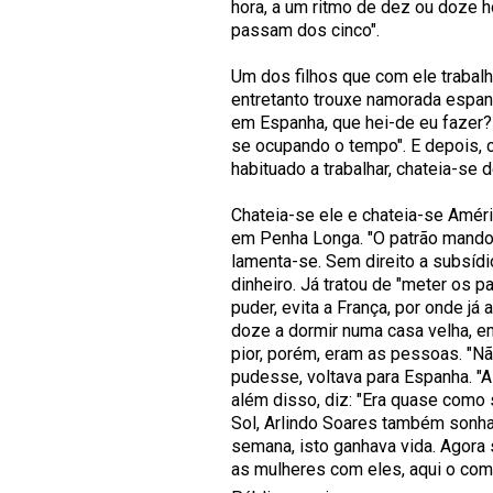
hora, a um ritmo de dez ou doze h
passam dos cinco".
Um dos filhos que com ele trabalh
entretanto trouxe namorada espanho
em Espanha, que hei-de eu fazer?!
se ocupando o tempo". E depois, 
habituado a trabalhar, chateia-se 
Chateia-se ele e chateia-se Améri
em Penha Longa. "O patrão mandou
lamenta-se. Sem direito a subsíd
dinheiro. Já tratou de "meter os p
puder, evita a França, por onde j
doze a dormir numa casa velha, 
pior, porém, eram as pessoas. "N
pudesse, voltava para Espanha. "A
além disso, diz: "Era quase como
Sol, Arlindo Soares também sonha
semana, isto ganhava vida. Agora 
as mulheres com eles, aqui o com