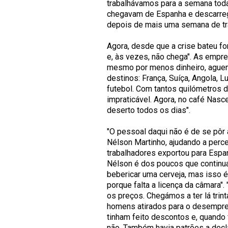
trabalhávamos para a semana toda
chegavam de Espanha e descarre
depois de mais uma semana de trab
Agora, desde que a crise bateu f
e, às vezes, não chega". As empre
mesmo por menos dinheiro, ague
destinos: França, Suíça, Angola, 
futebol. Com tantos quilómetros 
impraticável. Agora, no café Nasc
deserto todos os dias".
"O pessoal daqui não é de se pôr 
Nélson Martinho, ajudando a perc
trabalhadores exportou para Espan
Nélson é dos poucos que continuam
bebericar uma cerveja, mas isso 
porque falta a licença da câmara"
os preços. Chegámos a ter lá tri
homens atirados para o desempreg
tinham feito descontos e, quand
não. Também havia patrões a decl