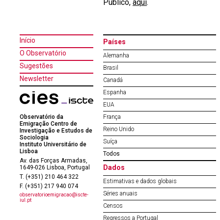
Público,
aqui
.
Início
Países
O Observatório
Alemanha
Sugestões
Brasil
Newsletter
Canadá
Espanha
EUA
Observatório da
França
Emigração Centro de
Reino Unido
Investigação e Estudos de
Sociologia
Suíça
Instituto Universitário de
Lisboa
Todos
Av. das Forças Armadas,
Dados
1649-026 Lisboa, Portugal
T. (+351) 210 464 322
Estimativas e dados globais
F. (+351) 217 940 074
Séries anuais
observatorioemigracao@iscte-
iul.pt
Censos
Regressos a Portugal