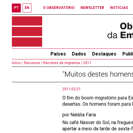
PT
EN
O OBSERVATÓRIO
NEWSLETTER
NOTÍCIAS
Países
Dados
Destaques
Publ
Início /
Recursos /
Recortes de imprensa /
2011
"Muitos destes homen
2011-02-21
O fim do boom migratório para E
desertas. Os homens foram para Fr
por Natália Faria
No café Nascer do Sol, na fregue
apertar a meio da tarde de sexta-