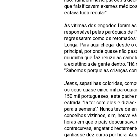
que falsificavam exames médicos 
estava tudo regular".
As vítimas dos engodos foram as 
responsável pelas paróquias de 
regressaram como os retornados: 
Longa. Para aqui chegar desde o c
principal, por onde quase não pa
miudinha que faz reluzir as camel
a existência de gente dentro. "Há
"Sabemos porque as crianças com
Jeans
, sapatilhas coloridas, comp
os seus quase cinco mil paroquia
150 mil portugueses, este padre 
estrada. "Ia ter com eles e dizia
para a semana"." Nunca teve de e
concelhos vizinhos, sim, houve v
horas em que o país descansava e
contracurvas, engatar directamente
ganhasse dez euros por hora. Aos d