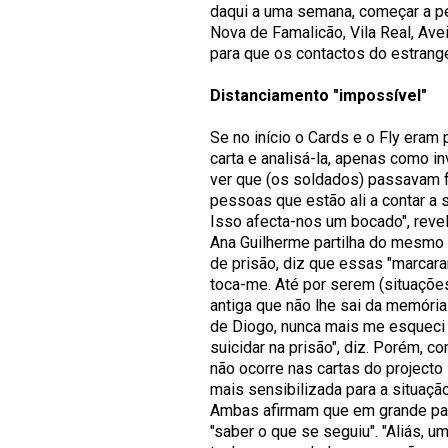
daqui a uma semana, começar a pe
Nova de Famalicão, Vila Real, Avei
para que os contactos do estrange
Distanciamento "impossível"
Se no início o Cards e o Fly era
carta e analisá-la, apenas como in
ver que (os soldados) passavam f
pessoas que estão ali a contar a s
Isso afecta-nos um bocado", revel
Ana Guilherme partilha do mesmo s
de prisão, diz que essas "marcar
toca-me. Até por serem (situações
antiga que não lhe sai da memória
de Diogo, nunca mais me esqueci 
suicidar na prisão", diz. Porém, 
não ocorre nas cartas do project
mais sensibilizada para a situação
Ambas afirmam que em grande part
"saber o que se seguiu". "Aliás,