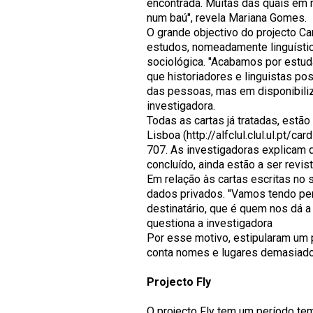
encontrada. Muitas das quais em 
num baú", revela Mariana Gomes.
O grande objectivo do projecto Car
estudos, nomeadamente linguístico 
sociológica. "Acabamos por estuda
que historiadores e linguistas p
das pessoas, mas em disponibili
investigadora.
Todas as cartas já tratadas, estão
Lisboa (http://alfclul.clul.ul.pt/c
707. As investigadoras explicam 
concluído, ainda estão a ser revi
Em relação às cartas escritas no 
dados privados. "Vamos tendo p
destinatário, que é quem nos dá a
questiona a investigadora
Por esse motivo, estipularam um 
conta nomes e lugares demasiado
Projecto Fly
O projecto Fly tem um período temp