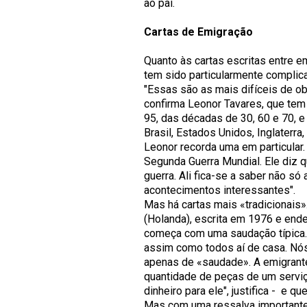
ao pai.
Cartas de Emigração
Quanto às cartas escritas entre e
tem sido particularmente complica
"Essas são as mais difíceis de obte
confirma Leonor Tavares, que tem
95, das décadas de 30, 60 e 70, 
Brasil, Estados Unidos, Inglaterra,
Leonor recorda uma em particular
Segunda Guerra Mundial. Ele diz q
guerra. Ali fica-se a saber não s
acontecimentos interessantes".
Mas há cartas mais «tradicionais
(Holanda), escrita em 1976 e ende
começa com uma saudação típica.
assim como todos aí de casa. Nós
apenas de «saudade». A emigrante
quantidade de peças de um serviço
dinheiro para ele", justifica - e q
Mas com uma ressalva important