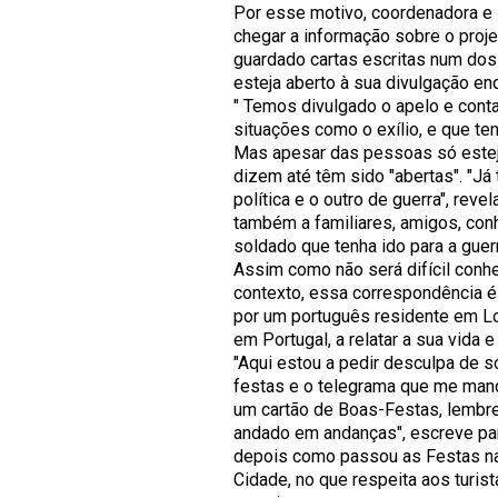
Por esse motivo, coordenadora e i
chegar a informação sobre o proj
guardado cartas escritas num dos 
esteja aberto à sua divulgação en
" Temos divulgado o apelo e con
situações como o exílio, e que t
Mas apesar das pessoas só esteja
dizem até têm sido "abertas". "J
política e o outro de guerra", reve
também a familiares, amigos, conh
soldado que tenha ido para a guerr
Assim como não será difícil conh
contexto, essa correspondência é
por um português residente em Lo
em Portugal, a relatar a sua vida
"Aqui estou a pedir desculpa de 
festas e o telegrama que me man
um cartão de Boas-Festas, lembre
andado em andanças", escreve para
depois como passou as Festas nat
Cidade, no que respeita aos turis