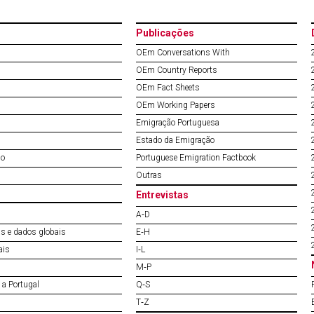
Publicações
OEm Conversations With
OEm Country Reports
OEm Fact Sheets
OEm Working Papers
Emigração Portuguesa
Estado da Emigração
do
Portuguese Emigration Factbook
Outras
Entrevistas
A‐D
s e dados globais
E‐H
ais
I‐L
M‐P
a Portugal
Q‐S
T‐Z