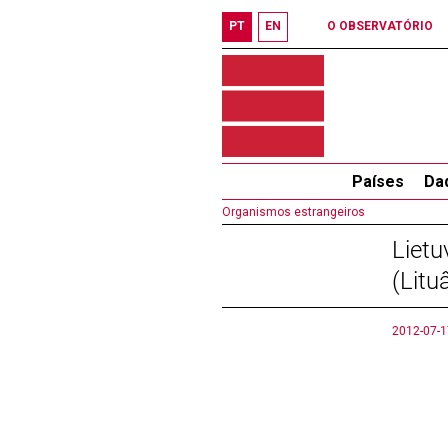
PT
EN
O OBSERVATÓRIO
Países
Da
Organismos estrangeiros
Lietu
(Litu
2012-07-1