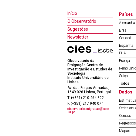
Início
Países
O Observatório
Alemanha
Sugestões
Brasil
Newsletter
Canadá
Espanha
EUA
Observatório da
França
Emigração Centro de
Reino Uni
Investigação e Estudos de
Sociologia
Suíça
Instituto Universitário de
Lisboa
Todos
Av. das Forças Armadas,
Dados
1649-026 Lisboa, Portugal
T. (+351) 210 464 322
Estimativa
F. (+351) 217 940 074
Séries anu
observatorioemigracao@iscte-
iul.pt
Censos
Regressos 
Mapas