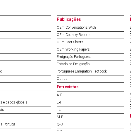
Publicações
OEm Conversations With
OEm Country Reports
OEm Fact Sheets
OEm Working Papers
Emigração Portuguesa
Estado da Emigração
do
Portuguese Emigration Factbook
Outras
Entrevistas
A‐D
s e dados globais
E‐H
ais
I‐L
M‐P
a Portugal
Q‐S