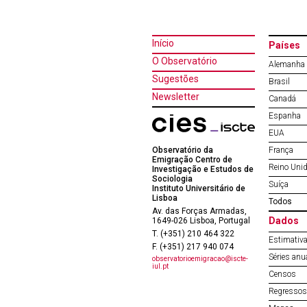
Início
Países
O Observatório
Alemanha
Sugestões
Brasil
Newsletter
Canadá
Espanha
EUA
Observatório da
França
Emigração Centro de
Reino Uni
Investigação e Estudos de
Sociologia
Suíça
Instituto Universitário de
Lisboa
Todos
Av. das Forças Armadas,
Dados
1649-026 Lisboa, Portugal
T. (+351) 210 464 322
Estimativa
F. (+351) 217 940 074
Séries anu
observatorioemigracao@iscte-
iul.pt
Censos
Regressos 