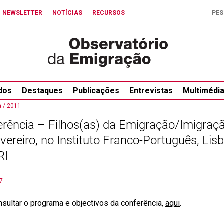
NEWSLETTER
NOTÍCIAS
RECURSOS
dos
Destaques
Publicações
Entrevistas
Multimédi
 /
2011
rência – Filhos(as) da Emigração/Imigraçã
vereiro, no Instituto Franco-Português, Lis
RI
7
nsultar o programa e objectivos da conferência,
aqui
.