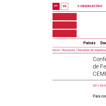
PT
EN
O OBSERVATÓRIO
Países
Da
Início /
Recursos /
Recortes de imprensa
Confe
de Fe
CEM
2011-02-0
Para co