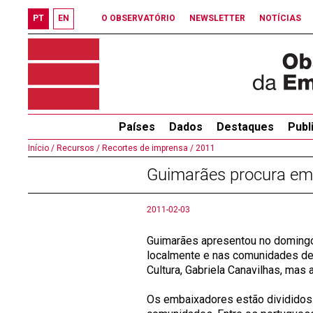
PT
EN
O OBSERVATÓRIO
NEWSLETTER
NOTÍCIAS
Países
Dados
Destaques
Publ
Início /
Recursos /
Recortes de imprensa /
2011
Guimarães procura em
2011-02-03
Guimarães apresentou no domingo
localmente e nas comunidades de 
Cultura, Gabriela Canavilhas, mas
Os embaixadores estão divididos e