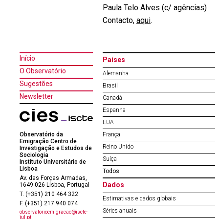
Paula Telo Alves (c/ agências)
Contacto,
aqui
.
Início
Países
O Observatório
Alemanha
Sugestões
Brasil
Newsletter
Canadá
Espanha
EUA
Observatório da
França
Emigração Centro de
Reino Unido
Investigação e Estudos de
Sociologia
Suíça
Instituto Universitário de
Lisboa
Todos
Av. das Forças Armadas,
Dados
1649-026 Lisboa, Portugal
T. (+351) 210 464 322
Estimativas e dados globais
F. (+351) 217 940 074
Séries anuais
observatorioemigracao@iscte-
iul.pt