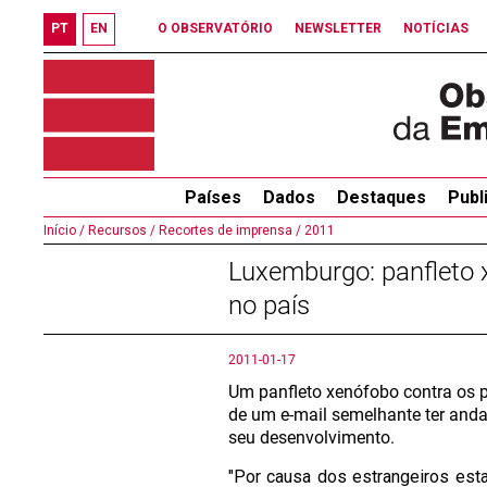
PT
EN
O OBSERVATÓRIO
NEWSLETTER
NOTÍCIAS
Países
Dados
Destaques
Publ
Início /
Recursos /
Recortes de imprensa /
2011
Luxemburgo: panfleto x
no país
2011-01-17
Um panfleto xenófobo contra os p
de um e-mail semelhante ter andado
seu desenvolvimento.
"Por causa dos estrangeiros es