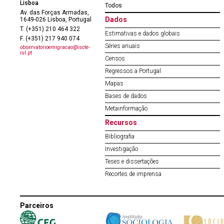
Lisboa
Todos
Av. das Forças Armadas,
Dados
1649-026 Lisboa, Portugal
T. (+351) 210 464 322
Estimativas e dados globais
F. (+351) 217 940 074
Séries anuais
observatorioemigracao@iscte-
iul.pt
Censos
Regressos a Portugal
Mapas
Bases de dados
Metainformação
Recursos
Bibliografia
Investigação
Teses e dissertações
Recortes de imprensa
Parceiros