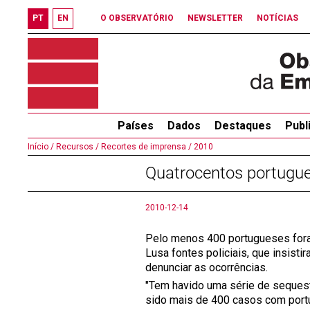
PT
EN
O OBSERVATÓRIO
NEWSLETTER
NOTÍCIAS
Países
Dados
Destaques
Publ
Início /
Recursos /
Recortes de imprensa /
2010
Quatrocentos portugu
2010-12-14
Pelo menos 400 portugueses fora
Lusa fontes policiais, que insist
denunciar as ocorrências.
"Tem havido uma série de sequest
sido mais de 400 casos com portu