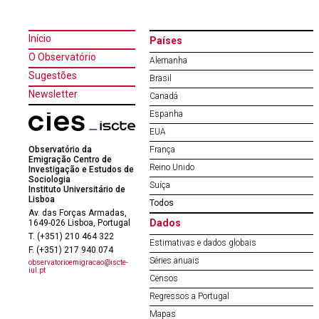
Início
Países
O Observatório
Alemanha
Sugestões
Brasil
Newsletter
Canadá
Espanha
EUA
Observatório da
França
Emigração Centro de
Reino Unido
Investigação e Estudos de
Sociologia
Suíça
Instituto Universitário de
Lisboa
Todos
Av. das Forças Armadas,
Dados
1649-026 Lisboa, Portugal
T. (+351) 210 464 322
Estimativas e dados globais
F. (+351) 217 940 074
Séries anuais
observatorioemigracao@iscte-
iul.pt
Censos
Regressos a Portugal
Mapas