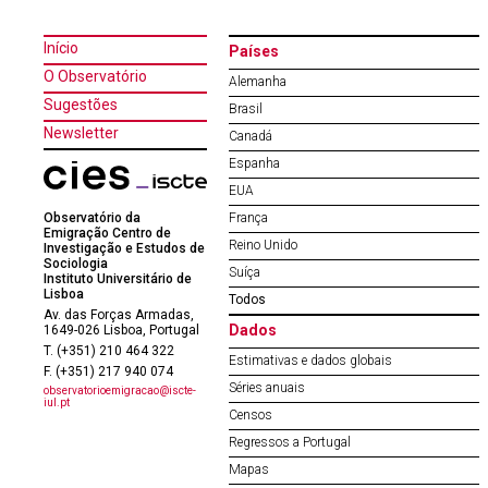
Início
Países
O Observatório
Alemanha
Sugestões
Brasil
Newsletter
Canadá
Espanha
EUA
Observatório da
França
Emigração Centro de
Reino Unido
Investigação e Estudos de
Sociologia
Suíça
Instituto Universitário de
Lisboa
Todos
Av. das Forças Armadas,
Dados
1649-026 Lisboa, Portugal
T. (+351) 210 464 322
Estimativas e dados globais
F. (+351) 217 940 074
Séries anuais
observatorioemigracao@iscte-
iul.pt
Censos
Regressos a Portugal
Mapas