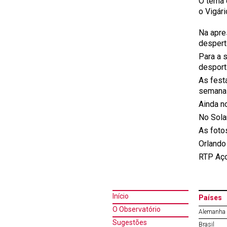
O tema 
o Vigári
Na apre
despert
Para a 
desport
As fest
semana 
Ainda n
No Sola
As foto
Orlando 
RTP Aç
Início
Países
O Observatório
Alemanha
Sugestões
Brasil