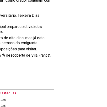
ana". Como orador contaram com
rsitário. Teixeira Dias
pal preparou actividades
ho.
 de oito dias, mas já esta
da semana do emigrante.
posições para visitar.
 "À descoberta de Vila Franca".
Destaques
2026
2025