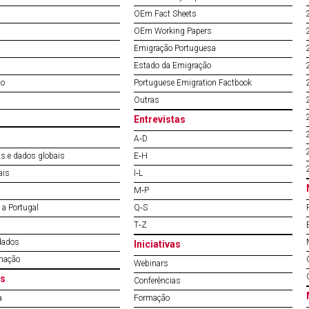
OEm Fact Sheets
OEm Working Papers
Emigração Portuguesa
Estado da Emigração
do
Portuguese Emigration Factbook
Outras
Entrevistas
A‐D
s e dados globais
E‐H
ais
I‐L
M‐P
a Portugal
Q‐S
T‐Z
dados
Iniciativas
mação
Webinars
s
Conferências
a
Formação