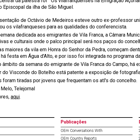
central da palestra foi " Os vilafranquenses na Emigração Açori
o Episcopal da ilha de São Miguel.
sentação de Octávio de Medeiros esteve outro ex-professor unive
ou os vilafranqueses para as qualidades do conferencista.
semana dedicada aos emigrantes de Vila Franca, a Câmara Munici
ivas e culturais onde o palco principal será nos paços do concel
as maiores da vila em Honra do Senhor da Pedra, começam dentro
há festa em Água d'Alto, e por isso foi integrada no programa 
o âmbito da semana do emigrante de Vila Franca do Campo, há ex
r do Visconde do Botelho está patente a exposição de fotografia
s foram tiradas por jovens que frequentam os atl's do concelho.
Melo, Telejornal
ores,
aqui
.
Publicações
OEm Conversations With
OEm Country Reports