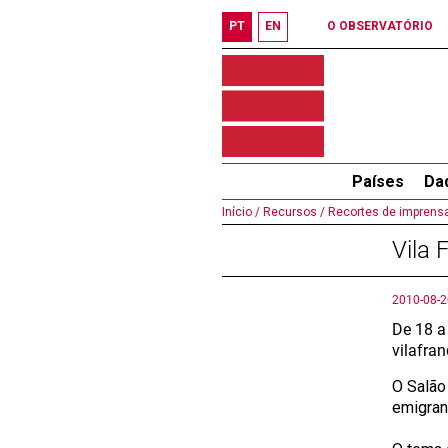
PT
EN
O OBSERVATÓRIO
Países
Da
Início /
Recursos /
Recortes de imprensa
Vila 
2010-08-2
De 18 a
vilafran
O Salão
emigran