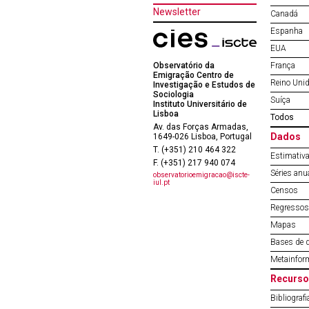
Newsletter
Canadá
Espanha
EUA
Observatório da
França
Emigração Centro de
Reino Uni
Investigação e Estudos de
Sociologia
Suíça
Instituto Universitário de
Lisboa
Todos
Av. das Forças Armadas,
Dados
1649-026 Lisboa, Portugal
T. (+351) 210 464 322
Estimativa
F. (+351) 217 940 074
Séries anu
observatorioemigracao@iscte-
iul.pt
Censos
Regressos 
Mapas
Bases de 
Metainfor
Recurso
Bibliografi