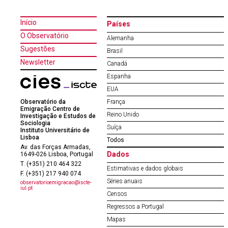
Início
Países
O Observatório
Alemanha
Sugestões
Brasil
Newsletter
Canadá
Espanha
EUA
Observatório da
França
Emigração Centro de
Reino Unido
Investigação e Estudos de
Sociologia
Suíça
Instituto Universitário de
Lisboa
Todos
Av. das Forças Armadas,
Dados
1649-026 Lisboa, Portugal
T. (+351) 210 464 322
Estimativas e dados globais
F. (+351) 217 940 074
Séries anuais
observatorioemigracao@iscte-
iul.pt
Censos
Regressos a Portugal
Mapas