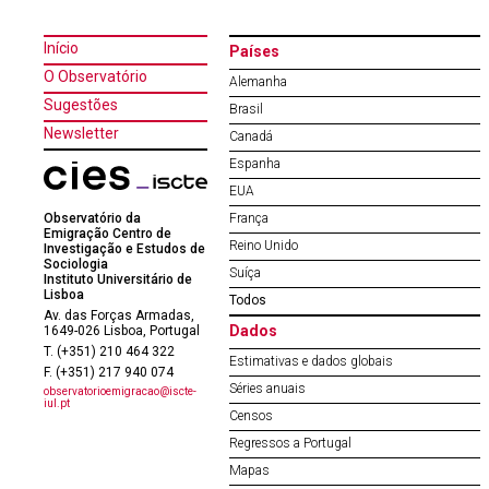
Início
Países
O Observatório
Alemanha
Sugestões
Brasil
Newsletter
Canadá
Espanha
EUA
Observatório da
França
Emigração Centro de
Reino Unido
Investigação e Estudos de
Sociologia
Suíça
Instituto Universitário de
Lisboa
Todos
Av. das Forças Armadas,
Dados
1649-026 Lisboa, Portugal
T. (+351) 210 464 322
Estimativas e dados globais
F. (+351) 217 940 074
Séries anuais
observatorioemigracao@iscte-
iul.pt
Censos
Regressos a Portugal
Mapas