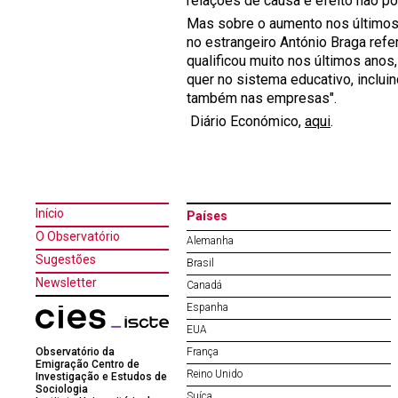
relações de causa e efeito não pod
Mas sobre o aumento nos últimos
no estrangeiro António Braga refer
qualificou muito nos últimos anos
quer no sistema educativo, inclui
também nas empresas".
Diário Económico,
aqui
.
Início
Países
O Observatório
Alemanha
Sugestões
Brasil
Newsletter
Canadá
Espanha
EUA
Observatório da
França
Emigração Centro de
Reino Unido
Investigação e Estudos de
Sociologia
Suíça