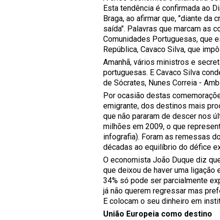
Esta tendência é confirmada ao D
Braga, ao afirmar que, "diante da 
saída". Palavras que marcam as 
Comunidades Portuguesas, que es
República, Cavaco Silva, que imp
Amanhã, vários ministros e secret
portuguesas. E Cavaco Silva cond
de Sócrates, Nunes Correia - Ambie
Por ocasião destas comemorações,
emigrante, dos destinos mais pr
que não pararam de descer nos ú
milhões em 2009, o que represen
infografia). Foram as remessas 
décadas ao equilíbrio do défice e
O economista João Duque diz que 
que deixou de haver uma ligação 
34% só pode ser parcialmente expl
já não querem regressar mas prefe
E colocam o seu dinheiro em instit
União Europeia como destino