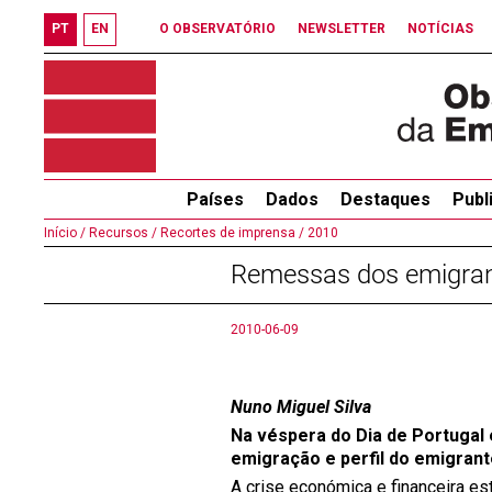
PT
EN
O OBSERVATÓRIO
NEWSLETTER
NOTÍCIAS
Países
Dados
Destaques
Publ
Início /
Recursos /
Recortes de imprensa /
2010
Remessas dos emigra
2010-06-09
Nuno Miguel Silva
Na véspera do Dia de Portugal
emigração e perfil do emigrant
A crise económica e financeira e