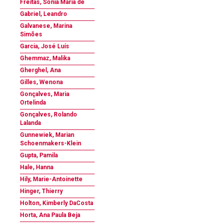
Freitas, Sônia Maria de
Gabriel, Leandro
Galvanese, Marina
Simões
Garcia, José Luís
Ghemmaz, Malika
Gherghel, Ana
Gilles, Wenona
Gonçalves, Maria
Ortelinda
Gonçalves, Rolando
Lalanda
Gunnewiek, Marian
Schoenmakers-Klein
Gupta, Pamila
Hale, Hanna
Hily, Marie-Antoinette
Hinger, Thierry
Holton, Kimberly DaCosta
Horta, Ana Paula Beja