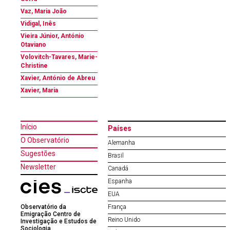
Vaz, Maria João
Vidigal, Inês
Vieira Júnior, António
Otaviano
Volovitch-Tavares, Marie-
Christine
Xavier, António de Abreu
Xavier, Maria
Início
Países
O Observatório
Alemanha
Sugestões
Brasil
Newsletter
Canadá
Espanha
EUA
Observatório da
França
Emigração Centro de
Reino Unido
Investigação e Estudos de
Sociologia