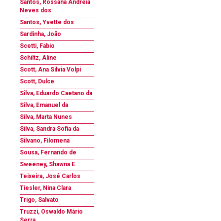
Santos, Rossana Andreia
Neves dos
Santos, Yvette dos
Sardinha, João
Scetti, Fabio
Schiltz, Aline
Scott, Ana Silvia Volpi
Scott, Dulce
Silva, Eduardo Caetano da
Silva, Emanuel da
Silva, Marta Nunes
Silva, Sandra Sofia da
Silvano, Filomena
Sousa, Fernando de
Sweeney, Shawna E.
Teixeira, José Carlos
Tiesler, Nina Clara
Trigo, Salvato
Truzzi, Oswaldo Mário
Serra