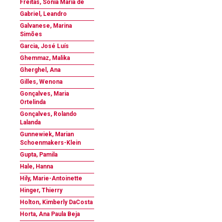
Freitas, Sônia Maria de
Gabriel, Leandro
Galvanese, Marina
Simões
Garcia, José Luís
Ghemmaz, Malika
Gherghel, Ana
Gilles, Wenona
Gonçalves, Maria
Ortelinda
Gonçalves, Rolando
Lalanda
Gunnewiek, Marian
Schoenmakers-Klein
Gupta, Pamila
Hale, Hanna
Hily, Marie-Antoinette
Hinger, Thierry
Holton, Kimberly DaCosta
Horta, Ana Paula Beja