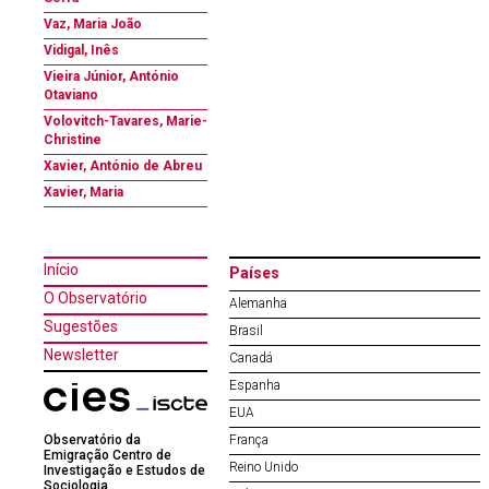
Vaz, Maria João
Vidigal, Inês
Vieira Júnior, António
Otaviano
Volovitch-Tavares, Marie-
Christine
Xavier, António de Abreu
Xavier, Maria
Início
Países
O Observatório
Alemanha
Sugestões
Brasil
Newsletter
Canadá
Espanha
EUA
Observatório da
França
Emigração Centro de
Reino Unido
Investigação e Estudos de
Sociologia