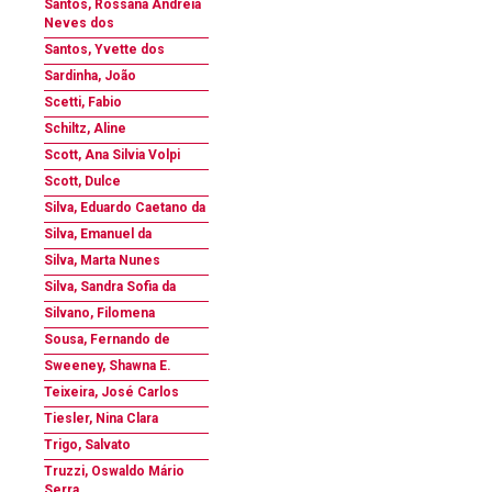
Santos, Rossana Andreia
Neves dos
Santos, Yvette dos
Sardinha, João
Scetti, Fabio
Schiltz, Aline
Scott, Ana Silvia Volpi
Scott, Dulce
Silva, Eduardo Caetano da
Silva, Emanuel da
Silva, Marta Nunes
Silva, Sandra Sofia da
Silvano, Filomena
Sousa, Fernando de
Sweeney, Shawna E.
Teixeira, José Carlos
Tiesler, Nina Clara
Trigo, Salvato
Truzzi, Oswaldo Mário
Serra