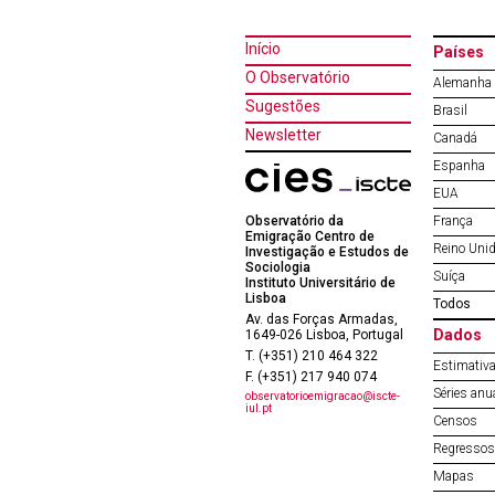
Início
Países
O Observatório
Alemanha
Sugestões
Brasil
Newsletter
Canadá
Espanha
EUA
Observatório da
França
Emigração Centro de
Reino Uni
Investigação e Estudos de
Sociologia
Suíça
Instituto Universitário de
Lisboa
Todos
Av. das Forças Armadas,
Dados
1649-026 Lisboa, Portugal
T. (+351) 210 464 322
Estimativa
F. (+351) 217 940 074
Séries anu
observatorioemigracao@iscte-
iul.pt
Censos
Regressos 
Mapas