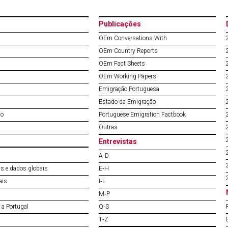
Publicações
OEm Conversations With
OEm Country Reports
OEm Fact Sheets
OEm Working Papers
Emigração Portuguesa
Estado da Emigração
do
Portuguese Emigration Factbook
Outras
Entrevistas
A‐D
s e dados globais
E‐H
ais
I‐L
M‐P
a Portugal
Q‐S
T‐Z