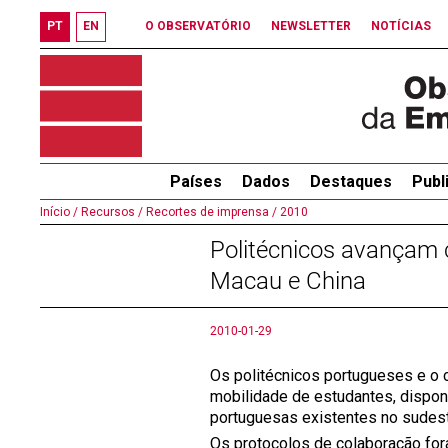
PT
EN
O OBSERVATÓRIO
NEWSLETTER
NOTÍCIAS
Países
Dados
Destaques
Publ
Início /
Recursos /
Recortes de imprensa /
2010
Politécnicos avançam 
Macau e China
2010-01-29
Os politécnicos portugueses e o
mobilidade de estudantes, dispon
portuguesas existentes no sudest
Os protocolos de colaboração fora