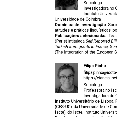
Socióloga.
Investigadora no C
Instituto Universi
Universidade de Coimbra.
Domínios de investigação
Socio
atitudes e práticas linguísticas, p
Publicações selecionadas
Tese 
(Paris) intitulada
Self-Reported Bi
Turkish Immigrants in France, Ge
(The Integration of the European 
Filipa Pinho
filipa.pinho@iscte-
https://ciencia.isc
Socióloga.
Professora no Isct
Investigadora do C
Instituto Universitário de Lisboa
(CES-UC), da Universidade de Coi
Iscte), do Iscte, Instituto Universi