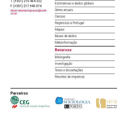
T. (+351) 210 464 322
Estimativas e dados globais
F. (+351) 217 940 074
Séries anuais
observatorioemigracao@iscte-
iul.pt
Censos
Regressos a Portugal
Mapas
Bases de dados
Metainformação
Recursos
Bibliografia
Investigação
Teses e dissertações
Recortes de imprensa
Parceiros