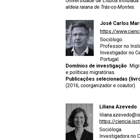
Universidade de Lisboa intitulada
aldeia raiana de Trás-os-Montes.
José Carlos Ma
https://www.cienc
Sociólogo.
Professor no Insti
Investigador no Ce
Portugal.
Domínios de investigação
Migra
e políticas migratórias.
Publicações selecionadas (livr
(2016, coorganizador e coautor).
Liliana Azevedo
liliana.azevedo@is
https://ciencia.isc
Socióloga.
Investigadora no C