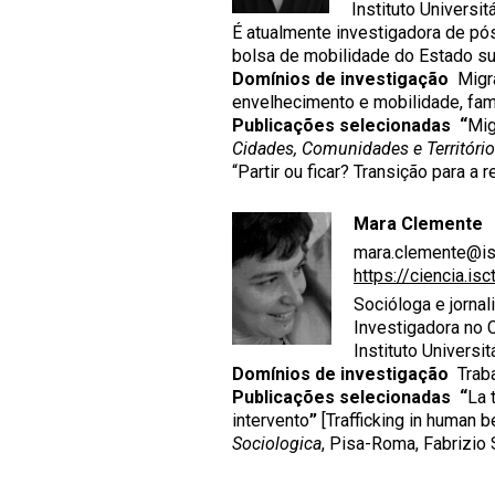
Instituto Universit
É atualmente investigadora de pó
bolsa de mobilidade do Estado su
Domínios de investigação
Migra
envelhecimento e mobilidade, famíl
Publicações selecionadas
“
Mig
Cidades, Comunidades e Territóri
“Partir ou ficar? Transição para 
Mara Clemente
mara.clemente@isc
https://ciencia.is
Socióloga e jornali
Investigadora no C
Instituto Universit
Domínios de investigação
Traba
Publicações selecionadas
“
La 
intervento
”
[Trafficking in human b
Sociologica
, Pisa-Roma, Fabrizio S