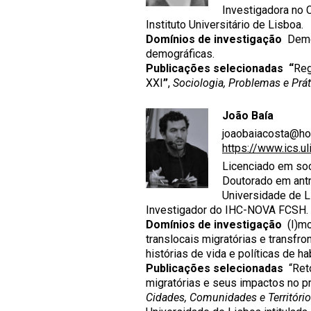
Investigadora no C
Instituto Universitário de Lisboa.
Domínios de investigação
Demog
demográficas.
Publicações selecionadas
“
Reg
XXI
”
,
Sociologia, Problemas e Prát
João Baía
joaobaiacosta@ho
https://www.ics.u
Licenciado em soc
Doutorado em antr
Universidade de L
Investigador do IHC-NOVA FCSH.
Domínios de investigação
(I)mob
translocais migratórias e transfro
histórias de vida e políticas de ha
Publicações selecionadas
“Reto
migratórias e seus impactos no pr
Cidades, Comunidades e Territóri