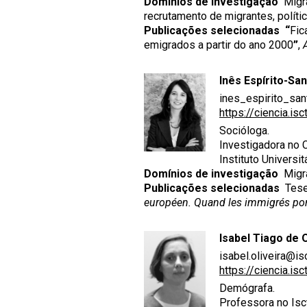
Domínios de investigação
Migra
recrutamento de migrantes, polít
Publicações selecionadas
“
Fic
emigrados a partir do ano 2000
”
,
Inês Espírito-Sa
ines_espirito_san
https://ciencia.is
Socióloga.
Investigadora no C
Instituto Universit
Domínios de investigação
Migraç
Publicações selecionadas
Tese 
européen. Quand les immigrés portu
Isabel Tiago de O
isabel.oliveira@isc
https://ciencia.is
Demógrafa.
Professora no Isct