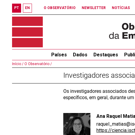
PT
EN
O OBSERVATÓRIO
NEWSLETTER
NOTÍCIAS
Países
Dados
Destaques
Publ
Início /
O Observatório /
Investigadores associ
Os investigadores associados de
específicos, em geral, durante u
Ana Raquel Mati
raquel_matias@isc
https://ciencia.is