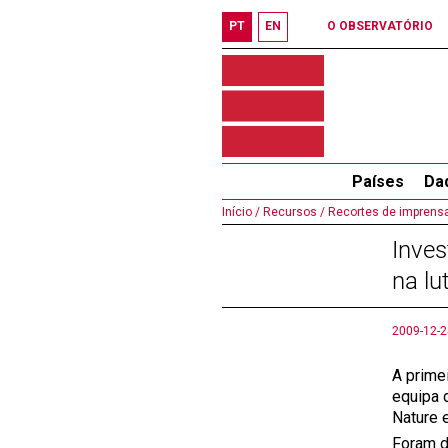
PT
EN
O OBSERVATÓRIO
Países
Da
Início /
Recursos /
Recortes de imprensa
Inve
na lu
2009-12-2
A prime
equipa 
Nature 
Foram d