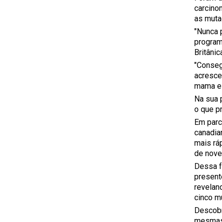
carcino
as muta
"Nunca 
program
Britâni
"Conseg
acresce
mama e 
Na sua 
o que p
Em parc
canadia
mais rá
de nove
Dessa f
presente
revelan
cinco m
Descobr
mesmas 