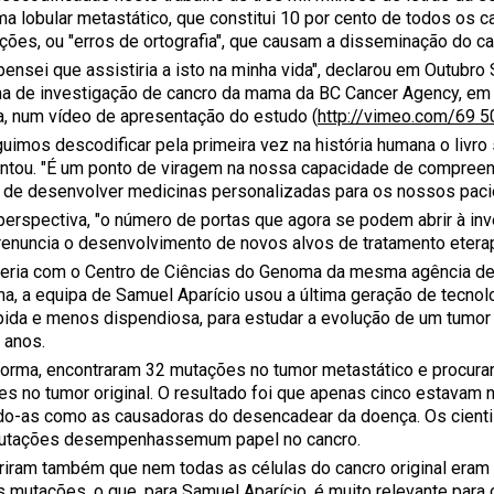
ma lobular metastático, que constitui 10 por cento de todos os
ções, ou "erros de ortografia", que causam a disseminação do ca
pensei que assistiria a isto na minha vida", declarou em Outubro
a de investigação de cancro da mama da BC Cancer Agency, em
ca, num vídeo de apresentação do estudo (
http://vimeo.com/69 
uimos descodificar pela primeira vez na história humana o livr
ntou. "É um ponto de viragem na nossa capacidade de compreen
de desenvolver medicinas personalizadas para os nossos paci
perspectiva, "o número de portas que agora se podem abrir à inve
renuncia o desenvolvimento de novos alvos de tratamento etera
eria com o Centro de Ciências do Genoma da mesma agência de
na, a equipa de Samuel Aparício usou a última geração de tecn
pida e menos dispendiosa, para estudar a evolução de um tumor
 anos.
orma, encontraram 32 mutações no tumor metastático e procur
s no tumor original. O resultado foi que apenas cinco estavam na
do-as como as causadoras do desencadear da doença. Os cien
utações desempenhassemum papel no cancro.
iram também que nem todas as células do cancro original era
mutações, o que, para Samuel Aparício, é muito relevante para 