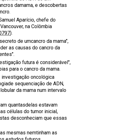
 cancros damama, e descobertas
ncro.
 Samuel Aparício, chefe do
 Vancouver, na Colômbia
50797
).
o secreto de umcancro da mama",
der as causas do cancro da
entes".
stigação futura é considerável",
pias para o cancro da mama.
 investigação oncológica
ologiade sequenciação de ADN,
 lobular da mama num intervalo
aram quantasdelas estavam
s células do tumor inicial,
tistas desconheciam que essas
m as mesmas nemtinham as
os estudos futuros.