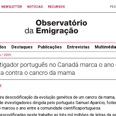
NEWSLETTER
NOTÍCIAS
RECURSOS
dos
Destaques
Publicações
Entrevistas
Multimédi
 /
2009
stigador português no Canadá marca o ano
ta contra o cancro da mama
8
ira descodificação da evolução genética de um cancro da mama,
de investigadores dirigida pelo português Samuel Aparício, foitem
e marcou o ano entre a comunidade científicaportuguesa.
escodificadas neste trabalho as três mil milhões de letras da