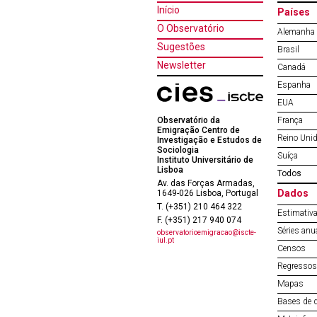
Início
Países
O Observatório
Alemanha
Sugestões
Brasil
Newsletter
Canadá
Espanha
EUA
Observatório da
França
Emigração Centro de
Reino Uni
Investigação e Estudos de
Sociologia
Suíça
Instituto Universitário de
Lisboa
Todos
Av. das Forças Armadas,
Dados
1649-026 Lisboa, Portugal
T. (+351) 210 464 322
Estimativa
F. (+351) 217 940 074
Séries anu
observatorioemigracao@iscte-
iul.pt
Censos
Regressos 
Mapas
Bases de 