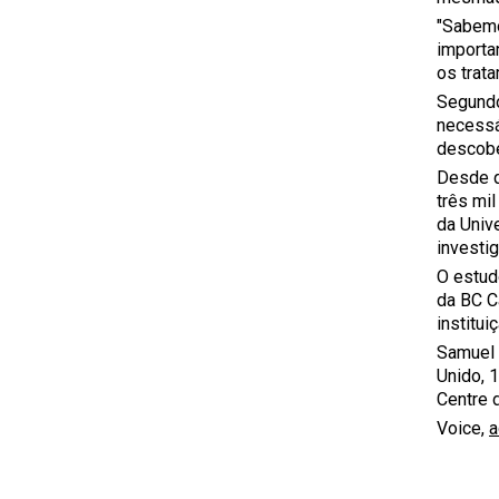
"Sabemo
importa
os trat
Segundo
necessá
descobe
Desde q
três mi
da Univ
investi
O estud
da BC C
institui
Samuel 
Unido, 
Centre 
Voice,
a