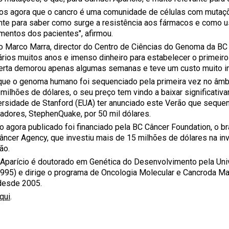
s agora que o cancro é uma comunidade de células com mutaçõ
nte para saber como surge a resistência aos fármacos e como u
amentos dos pacientes", afirmou.
 Marco Marra, director do Centro de Ciências do Genoma da BC
rios muitos anos e imenso dinheiro para estabelecer o primei
rta demorou apenas algumas semanas e teve um custo muito inf
ue o genoma humano foi sequenciado pela primeira vez no âmb
l milhões de dólares, o seu preço tem vindo a baixar significati
ersidade de Stanford (EUA) ter anunciado este Verão que sequ
gadores, StephenQuake, por 50 mil dólares.
o agora publicado foi financiado pela BC Câncer Foundation, o b
âncer Agency, que investiu mais de 15 milhões de dólares na in
ção.
Aparício é doutorado em Genética do Desenvolvimento pela Uni
1995) e dirige o programa de Oncologia Molecular e Cancroda 
desde 2005.
qui
.