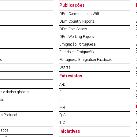
Publicações
OEm Conversations With
OEm Country Reports
OEm Fact Sheets
OEm Working Papers
Emigração Portuguesa
Estado da Emigração
do
Portuguese Emigration Factbook
Outras
Entrevistas
A‐D
s e dados globais
E‐H
ais
I‐L
M‐P
a Portugal
Q‐S
T‐Z
dados
Iniciativas