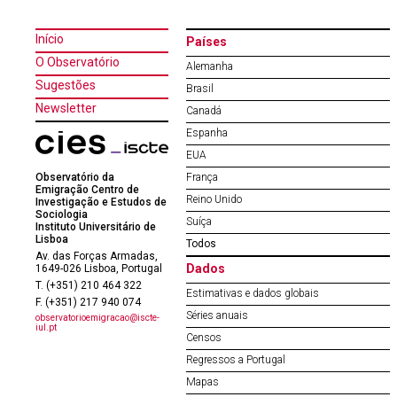
Início
Países
O Observatório
Alemanha
Sugestões
Brasil
Newsletter
Canadá
Espanha
EUA
Observatório da
França
Emigração Centro de
Reino Unido
Investigação e Estudos de
Sociologia
Suíça
Instituto Universitário de
Lisboa
Todos
Av. das Forças Armadas,
Dados
1649-026 Lisboa, Portugal
T. (+351) 210 464 322
Estimativas e dados globais
F. (+351) 217 940 074
Séries anuais
observatorioemigracao@iscte-
iul.pt
Censos
Regressos a Portugal
Mapas