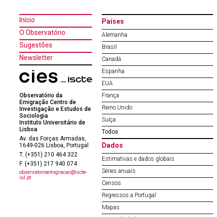
Início
Países
O Observatório
Alemanha
Sugestões
Brasil
Newsletter
Canadá
Espanha
EUA
Observatório da
França
Emigração Centro de
Reino Unido
Investigação e Estudos de
Sociologia
Suíça
Instituto Universitário de
Lisboa
Todos
Av. das Forças Armadas,
Dados
1649-026 Lisboa, Portugal
T. (+351) 210 464 322
Estimativas e dados globais
F. (+351) 217 940 074
Séries anuais
observatorioemigracao@iscte-
iul.pt
Censos
Regressos a Portugal
Mapas