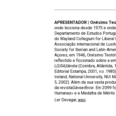
APRESENTADOR
|
Onésimo Teo
onde lecciona desde 1975 e onde s
Departamento de Estudos Portugue
do Wayland Collegium for Liberal L
Associação internacional de Lus
Society for Iberian and Latin-Ame
Açores, em 1946, Onésimo Teotó
reflectido e ficcionado sobre a 
L(USA)lândia
(Coimbra, Atlântida, 
Editorial Estampa, 2001, v.o. 1985
Ireland, National University, NUI 
5, 2002). Além da sua vasta produç
da revista
Gávea-Brow
. Em 2099 f
Humanas» e a Medalha de Mérito C
Ler Devagar,
aqui
.