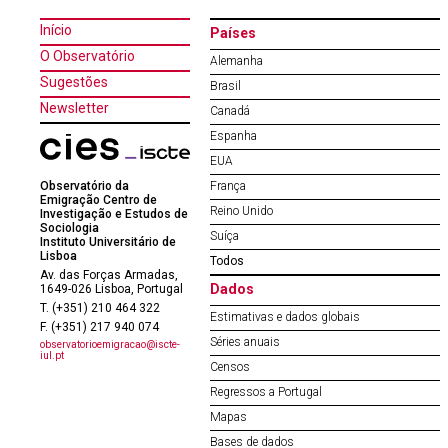
Início
Países
O Observatório
Alemanha
Sugestões
Brasil
Newsletter
Canadá
Espanha
EUA
Observatório da
França
Emigração Centro de
Reino Unido
Investigação e Estudos de
Sociologia
Suíça
Instituto Universitário de
Lisboa
Todos
Av. das Forças Armadas,
Dados
1649-026 Lisboa, Portugal
T. (+351) 210 464 322
Estimativas e dados globais
F. (+351) 217 940 074
Séries anuais
observatorioemigracao@iscte-
iul.pt
Censos
Regressos a Portugal
Mapas
Bases de dados