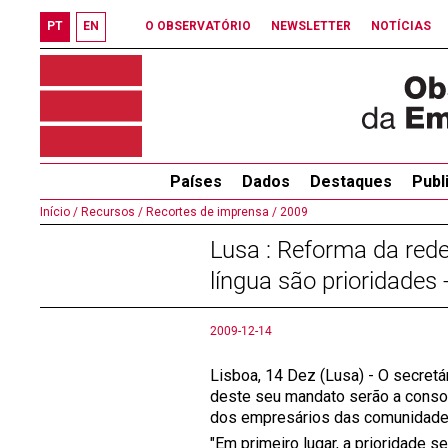
PT
EN
O OBSERVATÓRIO
NEWSLETTER
NOTÍCIAS
Países
Dados
Destaques
Publ
Início /
Recursos /
Recortes de imprensa /
2009
Lusa : Reforma da rede
língua são prioridades 
2009-12-14
Lisboa, 14 Dez (Lusa) - O secret
deste seu mandato serão a consol
dos empresários das comunidades
"Em primeiro lugar, a prioridade s