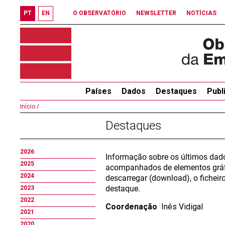
PT
EN
O OBSERVATÓRIO
NEWSLETTER
NOTÍCIAS
Países
Dados
Destaques
Publ
Início /
Destaques
2026
Informação sobre os últimos dados
2025
acompanhados de elementos gráfic
2024
descarregar (download), o fichei
destaque.
2023
2022
Coordenação
Inês Vidigal
2021
2020