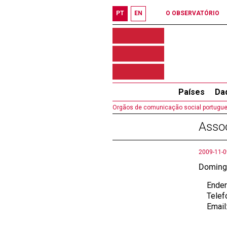
PT
EN
O OBSERVATÓRIO
Países
Da
Orgãos de comunicação social portugues
Assoc
2009-11-0
Domingo
Endereç
Telefo
Email: 