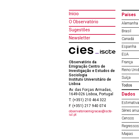
Início
Países
O Observatório
Alemanha
Sugestões
Brasil
Newsletter
Canadá
Espanha
EUA
Observatório da
França
Emigração Centro de
Reino Uni
Investigação e Estudos de
Sociologia
Suíça
Instituto Universitário de
Lisboa
Todos
Av. das Forças Armadas,
Dados
1649-026 Lisboa, Portugal
T. (+351) 210 464 322
Estimativa
F. (+351) 217 940 074
Séries anu
observatorioemigracao@iscte-
iul.pt
Censos
Regressos 
Mapas