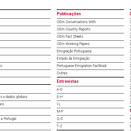
Publicações
OEm Conversations With
OEm Country Reports
OEm Fact Sheets
OEm Working Papers
Emigração Portuguesa
Estado da Emigração
do
Portuguese Emigration Factbook
Outras
Entrevistas
A‐D
s e dados globais
E‐H
ais
I‐L
M‐P
a Portugal
Q‐S
T‐Z