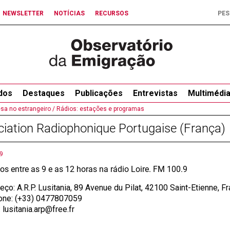
NEWSLETTER
NOTÍCIAS
RECURSOS
dos
Destaques
Publicações
Entrevistas
Multimédi
a no estrangeiro /
Rádios: estações e programas
iation Radiophonique Portugaise (França)
9
s entre as 9 e as 12 horas na rádio Loire. FM 100.9
o: A.R.P. Lusitania, 89 Avenue du Pilat, 42100 Saint-Etienne, F
ne: (+33) 0477807059
lusitania.arp@free.fr