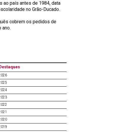
ao país antes de 1984, data
 escolaridade no Grão-Ducado.
rguês cobrem os pedidos de
 do ano.
Destaques
2026
2025
2024
2023
2022
2021
2020
2019