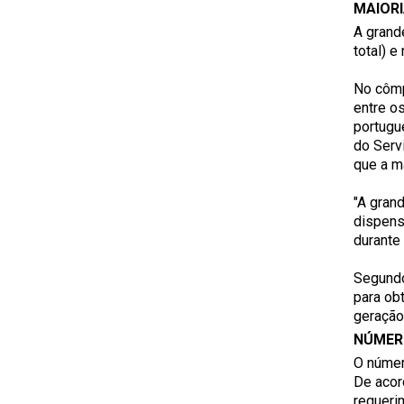
MAIORI
A grand
total) e
No cômp
entre o
portugu
do Serv
que a m
"A gran
dispens
durante
Segundo
para ob
geração
NÚMER
O númer
De acor
requerim