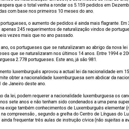
 espera que o total venha a rondar os 5.159 pedidos em Dezem
das com base nos primeiros 10 meses do ano.
 portugueses, o aumento de pedidos é ainda mais flagrante. Em 2
 apenas 245 requerimentos de naturalização vindos de portugue
eis vezes mais que no ano passado.
 ano, os portugueses que se naturalizaram ao abrigo da nova lei
eses que se naturalizaram nos últimos 14 anos. Entre 1994 e 20
rguesa 2.778 portugueses. Este ano, já são 981.
mento luxemburguês aprovou a actual lei da nacionalidade em 15
mite obter a nacionalidade luxemburguesa sem abdicar da nacio
1 de Janeiro deste ano.
go da lei, podem requerer a nacionalidade luxemburguesa os can
nos sete anos e não tenham sido condenados a uma pena superi
ma exige também conhecimentos de Luxemburguês elementar (ní
1 na compreensão , segundo a grelha do Centro de Línguas do L
ainda frequentar três aulas de instrução cívica (não sujeitas a ava