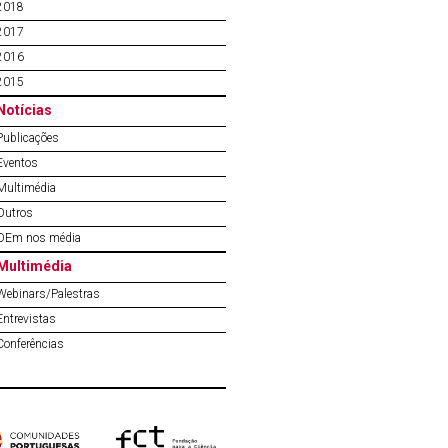
2018
2017
2016
2015
Notícias
Publicações
Eventos
Multimédia
Outros
OEm nos média
Multimédia
Webinars/Palestras
Entrevistas
Conferências