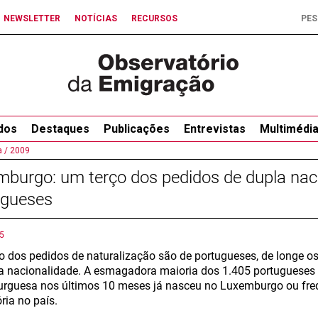
NEWSLETTER
NOTÍCIAS
RECURSOS
dos
Destaques
Publicações
Entrevistas
Multimédi
 /
2009
burgo: um terço dos pedidos de dupla nac
ugueses
5
o dos pedidos de naturalização são de portugueses, de longe os
a nacionalidade. A esmagadora maioria dos 1.405 portugueses
rguesa nos últimos 10 meses já nasceu no Luxemburgo ou fre
ria no país.