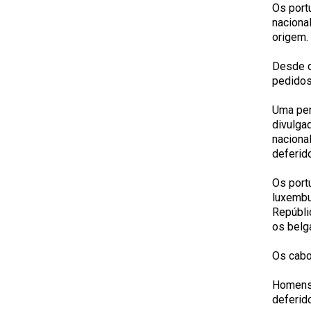
Os port
naciona
origem.
Desde q
pedidos
Uma per
divulga
naciona
deferido
Os port
luxembu
Repúblic
os belg
Os cabo
Homens 
deferid