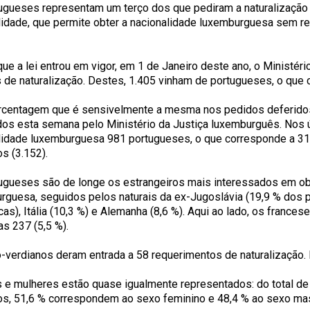
ugueses representam um terço dos que pediram a naturalização a
lidade, que permite obter a nacionalidade luxemburguesa sem re
ue a lei entrou em vigor, em 1 de Janeiro deste ano, o Ministéri
 de naturalização. Destes, 1.405 vinham de portugueses, o que c
centagem que é sensivelmente a mesma nos pedidos deferido
dos esta semana pelo Ministério da Justiça luxemburguês. Nos 
lidade luxemburguesa 981 portugueses, o que corresponde a 31,
s (3.152).
ugueses são de longe os estrangeiros mais interessados em obt
rguesa, seguidos pelos naturais da ex-Jugoslávia (19,9 % dos p
as), Itália (10,3 %) e Alemanha (8,6 %). Aqui ao lado, os frances
as 237 (5,5 %).
-verdianos deram entrada a 58 requerimentos de naturalização. 
e mulheres estão quase igualmente representados: do total de 
os, 51,6 % correspondem ao sexo feminino e 48,4 % ao sexo mas