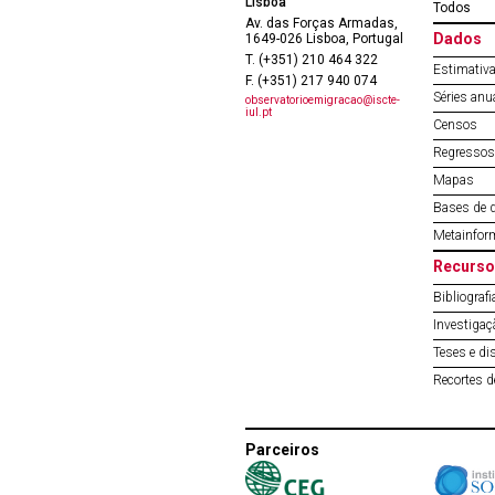
Lisboa
Todos
Av. das Forças Armadas,
Dados
1649-026 Lisboa, Portugal
T. (+351) 210 464 322
Estimativa
F. (+351) 217 940 074
Séries anu
observatorioemigracao@iscte-
iul.pt
Censos
Regressos 
Mapas
Bases de 
Metainfor
Recurso
Bibliografi
Investigaç
Teses e di
Recortes 
Parceiros