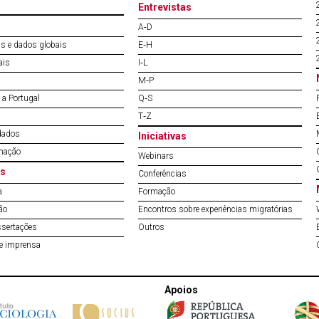
Entrevistas
A‐D
s e dados globais
E‐H
ais
I‐L
M‐P
a Portugal
Q‐S
T‐Z
dados
Iniciativas
mação
Webinars
s
Conferências
a
Formação
ão
Encontros sobre experiências migratórias
ssertações
Outros
de imprensa
Apoios