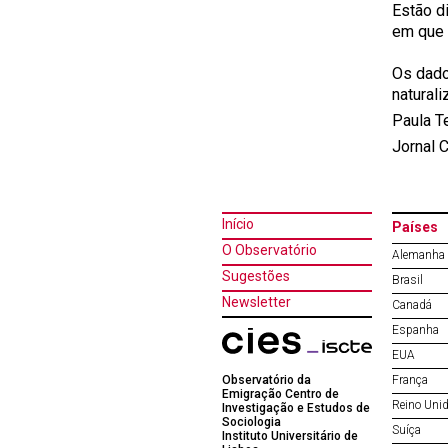
Estão d
em que 
Os dado
natural
Paula T
Jornal 
Início
Países
O Observatório
Alemanha
Sugestões
Brasil
Newsletter
Canadá
Espanha
EUA
Observatório da
França
Emigração Centro de
Reino Uni
Investigação e Estudos de
Sociologia
Suíça
Instituto Universitário de