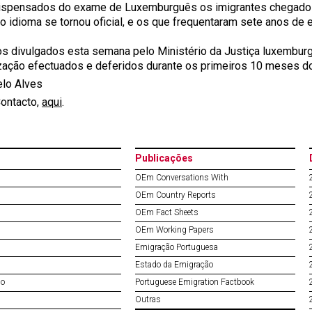
ispensados do exame de Luxemburguês os imigrantes chegados 
o idioma se tornou oficial, e os que frequentaram sete anos de
s divulgados esta semana pelo Ministério da Justiça luxembu
ização efectuados e deferidos durante os primeiros 10 meses
elo Alves
Contacto,
aqui
.
Publicações
OEm Conversations With
OEm Country Reports
OEm Fact Sheets
OEm Working Papers
Emigração Portuguesa
Estado da Emigração
do
Portuguese Emigration Factbook
Outras