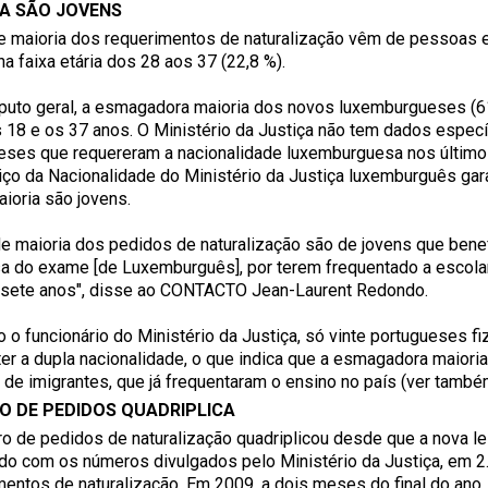
A SÃO JOVENS
e maioria dos requerimentos de naturalização vêm de pessoas e
 na faixa etária dos 28 aos 37 (22,8 %).
uto geral, a esmagadora maioria dos novos luxemburgueses (6
s 18 e os 37 anos. O Ministério da Justiça não tem dados espec
eses que requereram a nacionalidade luxemburguesa nos últim
iço da Nacionalidade do Ministério da Justiça luxemburguês gar
aioria são jovens.
de maioria dos pedidos de naturalização são de jovens que bene
a do exame [de Luxemburguês], por terem frequentado a escolar
 sete anos", disse ao CONTACTO Jean-Laurent Redondo.
 o funcionário do Ministério da Justiça, só vinte portugueses 
ter a dupla nacionalidade, o que indica que a esmagadora maio
 de imigrantes, que já frequentaram o ensino no país (ver também
O DE PEDIDOS QUADRIPLICA
o de pedidos de naturalização quadriplicou desde que a nova lei
do com os números divulgados pelo Ministério da Justiça, em 2
entos de naturalização. Em 2009, a dois meses do final do ano, j