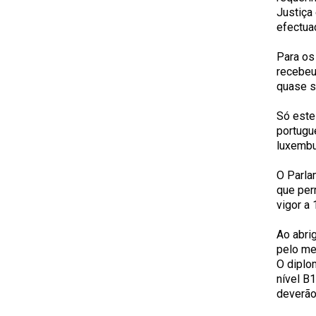
Justiça
efectua
Para os
recebeu
quase s
Só este
portugu
luxembu
O Parla
que per
vigor a 
Ao abri
pelo me
O diplo
nível B
deverão 