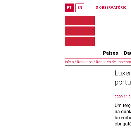
PT
EN
O OBSERVATÓRIO
Países
Da
Início /
Recursos /
Recortes de imprensa
Luxem
port
2009-11-2
Um terç
na dupl
luxembu
obrigató