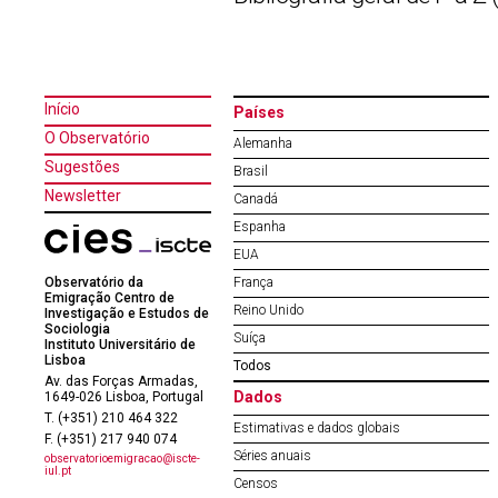
Início
Países
O Observatório
Alemanha
Sugestões
Brasil
Newsletter
Canadá
Espanha
EUA
Observatório da
França
Emigração Centro de
Reino Unido
Investigação e Estudos de
Sociologia
Suíça
Instituto Universitário de
Lisboa
Todos
Av. das Forças Armadas,
Dados
1649-026 Lisboa, Portugal
T. (+351) 210 464 322
Estimativas e dados globais
F. (+351) 217 940 074
Séries anuais
observatorioemigracao@iscte-
iul.pt
Censos